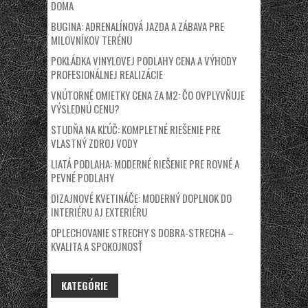
DOMA
BUGINA: ADRENALÍNOVÁ JAZDA A ZÁBAVA PRE
MILOVNÍKOV TERÉNU
POKLÁDKA VINYLOVEJ PODLAHY CENA A VÝHODY
PROFESIONÁLNEJ REALIZÁCIE
VNÚTORNÉ OMIETKY CENA ZA M2: ČO OVPLYVŇUJE
VÝSLEDNÚ CENU?
STUDŇA NA KĽÚČ: KOMPLETNÉ RIEŠENIE PRE
VLASTNÝ ZDROJ VODY
LIATÁ PODLAHA: MODERNÉ RIEŠENIE PRE ROVNÉ A
PEVNÉ PODLAHY
DIZAJNOVÉ KVETINÁČE: MODERNÝ DOPLNOK DO
INTERIÉRU AJ EXTERIÉRU
OPLECHOVANIE STRECHY S DOBRA-STRECHA –
KVALITA A SPOKOJNOSŤ
KATEGÓRIE