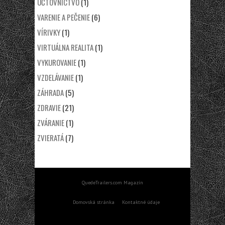
ÚČTOVNÍCTVO
(1)
VARENIE A PEČENIE
(6)
VÍRIVKY
(1)
VIRTUÁLNA REALITA
(1)
VYKUROVANIE
(1)
VZDELÁVANIE
(1)
ZÁHRADA
(5)
ZDRAVIE
(21)
ZVÁRANIE
(1)
ZVIERATÁ
(7)
QuedeTrailers.com Magazín
Domovská stránka
Kontaktné údaje