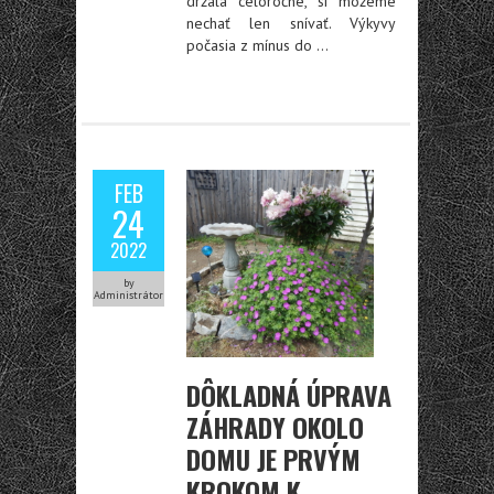
držala celoročne, si môžeme
nechať len snívať. Výkyvy
počasia z mínus do
…
FEB
24
2022
by
Administrátor
DÔKLADNÁ ÚPRAVA
ZÁHRADY OKOLO
DOMU JE PRVÝM
KROKOM K