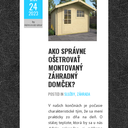
24
2023
by
Administrátor
AKO SPRÁVNE
OŠETROVAŤ
MONTOVANÝ
ZÁHRADNÝ
DOMČEK?
POSTED IN
SLUŽBY
,
ZÁHRADA
V našich končinách je počasie
charakteristické tým, že sa mení
prakticky zo dňa na deň. O
stálej teplote, ktorá by sa u nás