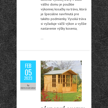
vášho domu je použitie
výkonnej kosačky na trávu, ktorá
je špeciálne navrhnutá pre
takéto podmienky. Vysoká tráva
si vyžaduje väčší výkon a vyššie
nastavenie výšky kosenia,
…
FEB
05
2023
by
Administrátor