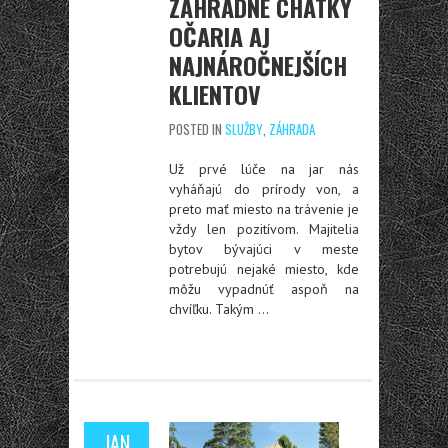
ZÁHRADNÉ CHATKY
OČARIA AJ
NAJNÁROČNEJŠÍCH
KLIENTOV
POSTED IN
SLUŽBY
,
ZÁHRADA
Už prvé lúče na jar nás
vyháňajú do prírody von, a
preto mať miesto na trávenie je
vždy len pozitívom. Majitelia
bytov bývajúci v meste
potrebujú nejaké miesto, kde
môžu vypadnúť aspoň na
chvíľku. Takým
…
JAN