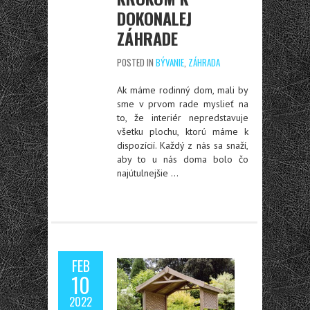
DOKONALEJ
ZÁHRADE
POSTED IN
BÝVANIE
,
ZÁHRADA
Ak máme rodinný dom, mali by
sme v prvom rade myslieť na
to, že interiér nepredstavuje
všetku plochu, ktorú máme k
dispozícií. Každý z nás sa snaží,
aby to u nás doma bolo čo
najútulnejšie
…
FEB
10
2022