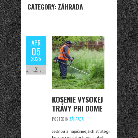
CATEGORY: ZÁHRADA
APR
05
2025
by
Administrátor
KOSENIE VYSOKEJ
TRÁVY PRI DOME
POSTED IN
ZÁHRADA
Jednou z najúčinnejších stratégií
kosenia vysokej trávy v okolí