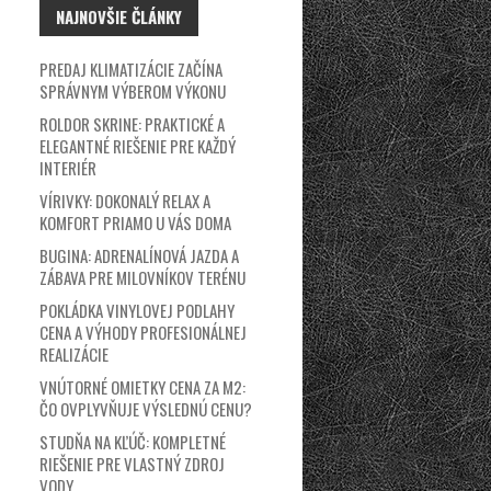
NAJNOVŠIE ČLÁNKY
PREDAJ KLIMATIZÁCIE ZAČÍNA
SPRÁVNYM VÝBEROM VÝKONU
ROLDOR SKRINE: PRAKTICKÉ A
ELEGANTNÉ RIEŠENIE PRE KAŽDÝ
INTERIÉR
VÍRIVKY: DOKONALÝ RELAX A
KOMFORT PRIAMO U VÁS DOMA
BUGINA: ADRENALÍNOVÁ JAZDA A
ZÁBAVA PRE MILOVNÍKOV TERÉNU
POKLÁDKA VINYLOVEJ PODLAHY
CENA A VÝHODY PROFESIONÁLNEJ
REALIZÁCIE
VNÚTORNÉ OMIETKY CENA ZA M2:
ČO OVPLYVŇUJE VÝSLEDNÚ CENU?
STUDŇA NA KĽÚČ: KOMPLETNÉ
RIEŠENIE PRE VLASTNÝ ZDROJ
VODY