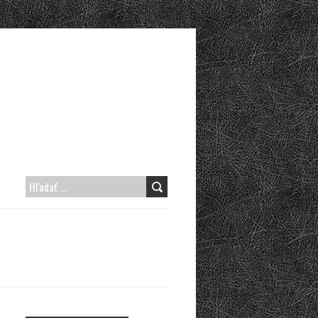
H
Ľ
A
D
A
Ť
: