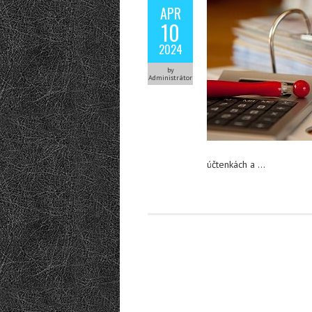
APR
10
2024
by
Administrátor
účtenkách a …