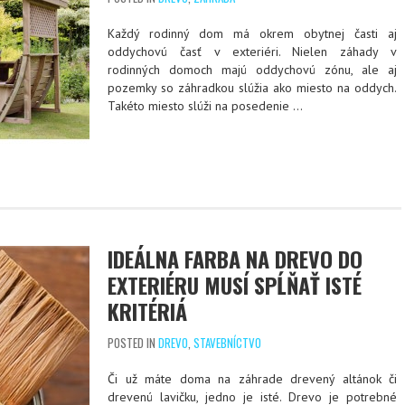
Každý rodinný dom má okrem obytnej časti aj
oddychovú časť v exteriéri. Nielen záhady v
rodinných domoch majú oddychovú zónu, ale aj
pozemky so záhradkou slúžia ako miesto na oddych.
Takéto miesto slúži na posedenie
…
IDEÁLNA FARBA NA DREVO DO
EXTERIÉRU MUSÍ SPĹŇAŤ ISTÉ
KRITÉRIÁ
POSTED IN
DREVO
,
STAVEBNÍCTVO
Či už máte doma na záhrade drevený altánok či
drevenú lavičku, jedno je isté. Drevo je potrebné