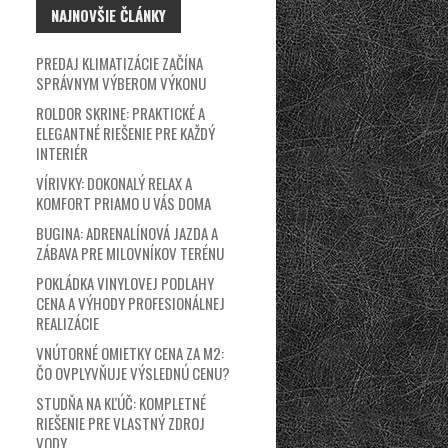
NAJNOVŠIE ČLÁNKY
PREDAJ KLIMATIZÁCIE ZAČÍNA
SPRÁVNYM VÝBEROM VÝKONU
ROLDOR SKRINE: PRAKTICKÉ A
ELEGANTNÉ RIEŠENIE PRE KAŽDÝ
INTERIÉR
VÍRIVKY: DOKONALÝ RELAX A
KOMFORT PRIAMO U VÁS DOMA
BUGINA: ADRENALÍNOVÁ JAZDA A
ZÁBAVA PRE MILOVNÍKOV TERÉNU
POKLÁDKA VINYLOVEJ PODLAHY
CENA A VÝHODY PROFESIONÁLNEJ
REALIZÁCIE
VNÚTORNÉ OMIETKY CENA ZA M2:
ČO OVPLYVŇUJE VÝSLEDNÚ CENU?
STUDŇA NA KĽÚČ: KOMPLETNÉ
RIEŠENIE PRE VLASTNÝ ZDROJ
VODY