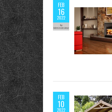
FEB
16
2022
by
Administrátor
FEB
10
2022