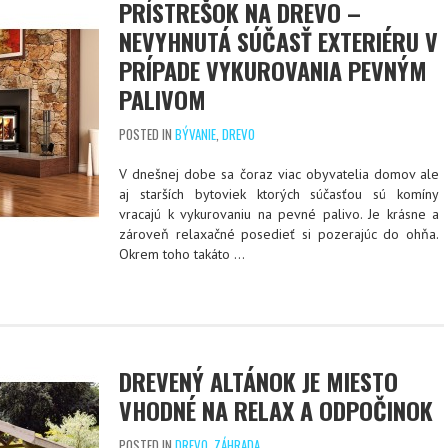
PRÍSTREŠOK NA DREVO –
NEVYHNUTÁ SÚČASŤ EXTERIÉRU V
PRÍPADE VYKUROVANIA PEVNÝM
PALIVOM
POSTED IN
BÝVANIE
,
DREVO
V dnešnej dobe sa čoraz viac obyvatelia domov ale
aj starších bytoviek ktorých súčasťou sú komíny
vracajú k vykurovaniu na pevné palivo. Je krásne a
zároveň relaxačné posedieť si pozerajúc do ohňa.
Okrem toho takáto
…
DREVENÝ ALTÁNOK JE MIESTO
VHODNÉ NA RELAX A ODPOČINOK
POSTED IN
DREVO
,
ZÁHRADA