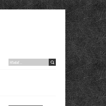
H
Ľ
A
D
A
Ť
: