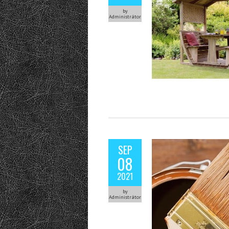
by
Administrátor
SEP
08
2021
by
Administrátor