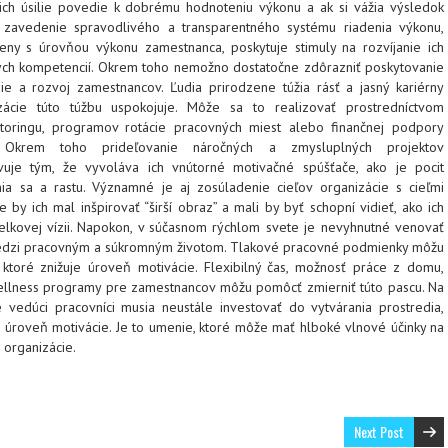
e ich úsilie povedie k dobrému hodnoteniu výkonu a ak si vážia výsledok
o zavedenie spravodlivého a transparentného systému riadenia výkonu,
ny s úrovňou výkonu zamestnanca, poskytuje stimuly na rozvíjanie ich
ných kompetencií. Okrem toho nemožno dostatočne zdôrazniť poskytovanie
nie a rozvoj zamestnancov. Ľudia prirodzene túžia rásť a jasný kariérny
ácie túto túžbu uspokojuje. Môže sa to realizovať prostredníctvom
toringu, programov rotácie pracovných miest alebo finančnej podpory
. Okrem toho prideľovanie náročných a zmysluplných projektov
uje tým, že vyvoláva ich vnútorné motivačné spúšťače, ako je pocit
nia sa a rastu. Významné je aj zosúladenie cieľov organizácie s cieľmi
 by ich mal inšpirovať “širší obraz” a mali by byť schopní vidieť, ako ich
celkovej vízii. Napokon, v súčasnom rýchlom svete je nevyhnutné venovať
dzi pracovným a súkromným životom. Tlakové pracovné podmienky môžu
, ktoré znižuje úroveň motivácie. Flexibilný čas, možnosť práce z domu,
wellness programy pre zamestnancov môžu pomôcť zmierniť túto pascu. Na
 vedúci pracovníci musia neustále investovať do vytvárania prostredia,
 úroveň motivácie. Je to umenie, ktoré môže mať hlboké vlnové účinky na
 organizácie.
Next Post