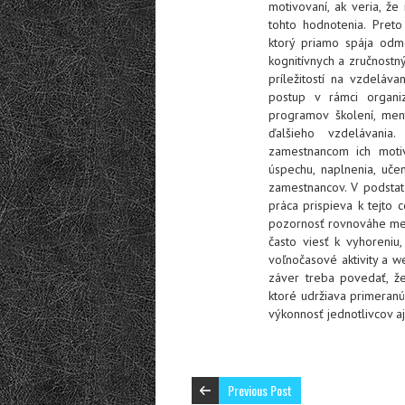
motivovaní, ak veria, ž
tohto hodnotenia. Pret
ktorý priamo spája odme
kognitívnych a zručnost
príležitostí na vzdeláva
postup v rámci organiz
programov školení, men
ďalšieho vzdelávania
zamestnancom ich motiv
úspechu, naplnenia, uče
zamestnancov. V podstate
práca prispieva k tejto 
pozornosť rovnováhe me
často viesť k vyhoreniu
voľnočasové aktivity a 
záver treba povedať, že
ktoré udržiava primeranú
výkonnosť jednotlivcov aj
Previous Post