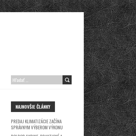
H
Ľ
A
NAJNOVŠIE ČLÁNKY
D
A
PREDAJ KLIMATIZÁCIE ZAČÍNA
Ť
SPRÁVNYM VÝBEROM VÝKONU
: