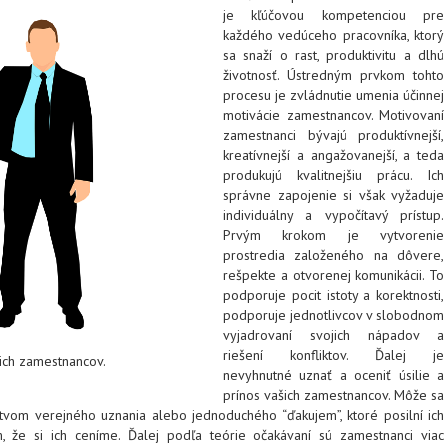
je kľúčovou kompetenciou pre
každého vedúceho pracovníka, ktorý
sa snaží o rast, produktivitu a dlhú
životnosť. Ústredným prvkom tohto
procesu je zvládnutie umenia účinnej
motivácie zamestnancov. Motivovaní
zamestnanci bývajú produktívnejší,
kreatívnejší a angažovanejší, a teda
produkujú kvalitnejšiu prácu. Ich
správne zapojenie si však vyžaduje
individuálny a vypočítavý prístup.
Prvým krokom je vytvorenie
prostredia založeného na dôvere,
rešpekte a otvorenej komunikácii. To
podporuje pocit istoty a korektnosti,
podporuje jednotlivcov v slobodnom
vyjadrovaní svojich nápadov a
riešení konfliktov. Ďalej je
ich zamestnancov.
nevyhnutné uznať a oceniť úsilie a
prínos vašich zamestnancov. Môže sa
ctvom verejného uznania alebo jednoduchého “ďakujem”, ktoré posilní ich
, že si ich ceníme. Ďalej podľa teórie očakávaní sú zamestnanci viac