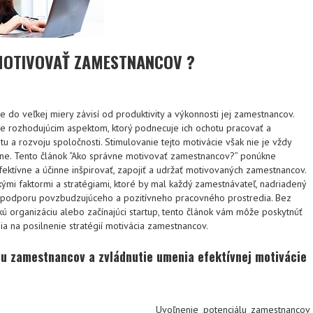
MOTIVOVAŤ ZAMESTNANCOV ?
 do veľkej miery závisí od produktivity a výkonnosti jej zamestnancov.
e rozhodujúcim aspektom, ktorý podnecuje ich ochotu pracovať a
u a rozvoju spoločnosti. Stimulovanie tejto motivácie však nie je vždy
lne. Tento článok “Ako správne motivovať zamestnancov?” ponúkne
ektívne a účinne inšpirovať, zapojiť a udržať motivovaných zamestnancov.
ými faktormi a stratégiami, ktoré by mal každý zamestnávateľ, nadriadený
 podporu povzbudzujúceho a pozitívneho pracovného prostredia. Bez
ľkú organizáciu alebo začínajúci startup, tento článok vám môže poskytnúť
ia na posilnenie stratégií motivácia zamestnancov.
lu zamestnancov a zvládnutie umenia efektívnej motivácie
Uvoľnenie potenciálu zamestnancov