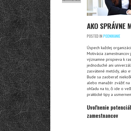
AKO SPRÁVNE 
POSTED IN
PODNIKANIE
Úspech každej organizácie
Motivácia zamestnancov j
významne prispieva k rast
jednoduché ani univerzá
zasvätené metódy, ako ef
Bude sa zaoberať niekoľk
alebo manažér zvážiť na
ohľadu na to, či ide o ve
praktické tipy a usmernen
Uvoľnenie potenciá
zamestnancov