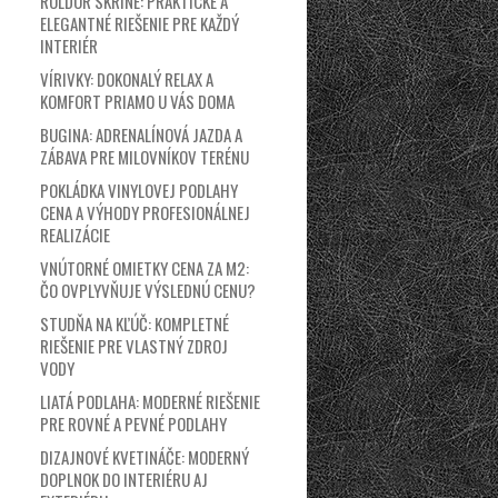
ROLDOR SKRINE: PRAKTICKÉ A
ELEGANTNÉ RIEŠENIE PRE KAŽDÝ
INTERIÉR
VÍRIVKY: DOKONALÝ RELAX A
KOMFORT PRIAMO U VÁS DOMA
BUGINA: ADRENALÍNOVÁ JAZDA A
ZÁBAVA PRE MILOVNÍKOV TERÉNU
POKLÁDKA VINYLOVEJ PODLAHY
CENA A VÝHODY PROFESIONÁLNEJ
REALIZÁCIE
VNÚTORNÉ OMIETKY CENA ZA M2:
ČO OVPLYVŇUJE VÝSLEDNÚ CENU?
STUDŇA NA KĽÚČ: KOMPLETNÉ
RIEŠENIE PRE VLASTNÝ ZDROJ
VODY
LIATÁ PODLAHA: MODERNÉ RIEŠENIE
PRE ROVNÉ A PEVNÉ PODLAHY
DIZAJNOVÉ KVETINÁČE: MODERNÝ
DOPLNOK DO INTERIÉRU AJ