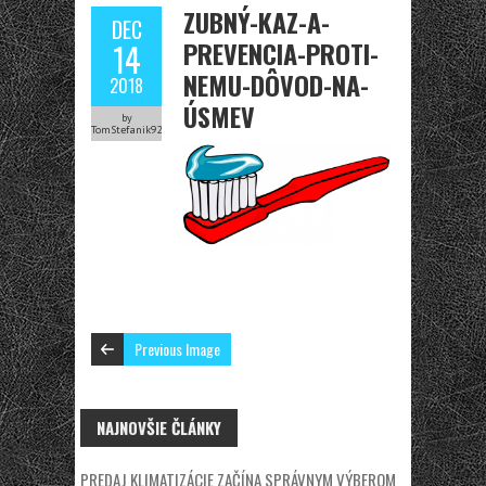
ZUBNÝ-KAZ-A-
DEC
PREVENCIA-PROTI-
14
NEMU-DÔVOD-NA-
2018
ÚSMEV
by
TomStefanik92
Previous Image
NAJNOVŠIE ČLÁNKY
PREDAJ KLIMATIZÁCIE ZAČÍNA SPRÁVNYM VÝBEROM