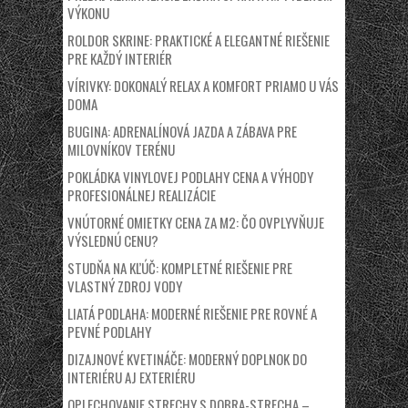
VÝKONU
ROLDOR SKRINE: PRAKTICKÉ A ELEGANTNÉ RIEŠENIE
PRE KAŽDÝ INTERIÉR
VÍRIVKY: DOKONALÝ RELAX A KOMFORT PRIAMO U VÁS
DOMA
BUGINA: ADRENALÍNOVÁ JAZDA A ZÁBAVA PRE
MILOVNÍKOV TERÉNU
POKLÁDKA VINYLOVEJ PODLAHY CENA A VÝHODY
PROFESIONÁLNEJ REALIZÁCIE
VNÚTORNÉ OMIETKY CENA ZA M2: ČO OVPLYVŇUJE
VÝSLEDNÚ CENU?
STUDŇA NA KĽÚČ: KOMPLETNÉ RIEŠENIE PRE
VLASTNÝ ZDROJ VODY
LIATÁ PODLAHA: MODERNÉ RIEŠENIE PRE ROVNÉ A
PEVNÉ PODLAHY
DIZAJNOVÉ KVETINÁČE: MODERNÝ DOPLNOK DO
INTERIÉRU AJ EXTERIÉRU
OPLECHOVANIE STRECHY S DOBRA-STRECHA –