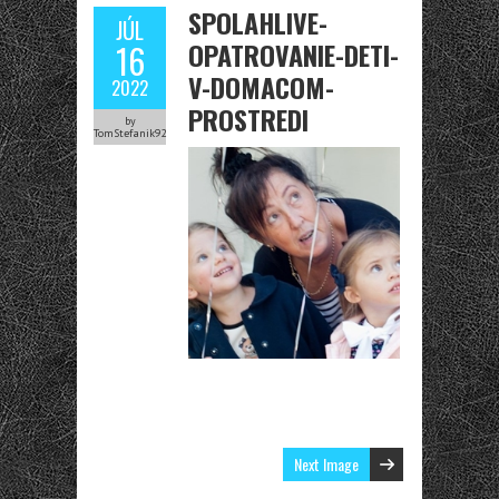
SPOLAHLIVE-
JÚL
OPATROVANIE-DETI-
16
V-DOMACOM-
2022
PROSTREDI
by
TomStefanik92
Next Image