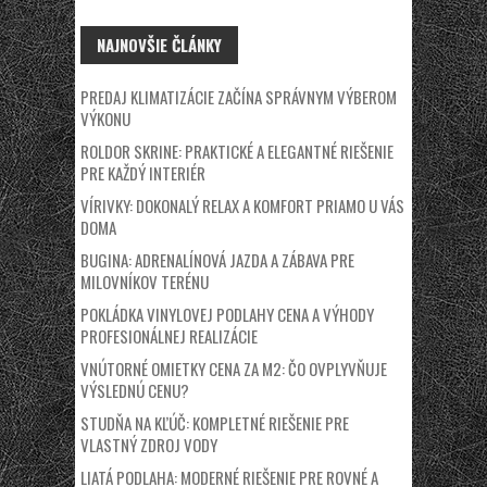
NAJNOVŠIE ČLÁNKY
PREDAJ KLIMATIZÁCIE ZAČÍNA SPRÁVNYM VÝBEROM
VÝKONU
ROLDOR SKRINE: PRAKTICKÉ A ELEGANTNÉ RIEŠENIE
PRE KAŽDÝ INTERIÉR
VÍRIVKY: DOKONALÝ RELAX A KOMFORT PRIAMO U VÁS
DOMA
BUGINA: ADRENALÍNOVÁ JAZDA A ZÁBAVA PRE
MILOVNÍKOV TERÉNU
POKLÁDKA VINYLOVEJ PODLAHY CENA A VÝHODY
PROFESIONÁLNEJ REALIZÁCIE
VNÚTORNÉ OMIETKY CENA ZA M2: ČO OVPLYVŇUJE
VÝSLEDNÚ CENU?
STUDŇA NA KĽÚČ: KOMPLETNÉ RIEŠENIE PRE
VLASTNÝ ZDROJ VODY
LIATÁ PODLAHA: MODERNÉ RIEŠENIE PRE ROVNÉ A