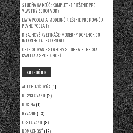
STUDŇA NA KĽÚČ: KOMPLETNÉ RIEŠENIE PRE
VLASTNÝ ZDROJ VODY
LIATÁ PODLAHA: MODERNÉ RIEŠENIE PRE ROVNÉ A
PEVNÉ PODLAHY
DIZAJNOVÉ KVETINÁČE: MODERNÝ DOPLNOK DO
INTERIÉRU AJ EXTERIÉRU
OPLECHOVANIE STRECHY S DOBRA-STRECHA –
KVALITA A SPOKOJNOSŤ
KATEGÓRIE
AUTOPOŽIČOVŇA
(1)
BICYKLOVANIE
(2)
BUGINA
(1)
BÝVANIE
(63)
CESTOVANIE
(9)
DOMÁCNOSŤ
(12)