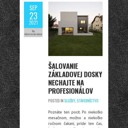
SEP
23
2021
by
Administrátor
ŠALOVANIE
ZÁKLADOVEJ DOSKY
NECHAJTE NA
PROFESIONÁLOV
POSTED IN
SLUŽBY
,
STAVEBNÍCTVO
Poznáte ten pocit. Po niekoľko
mesačnom, možno a niekoľko
ročnom čakaní, príde ten čas,