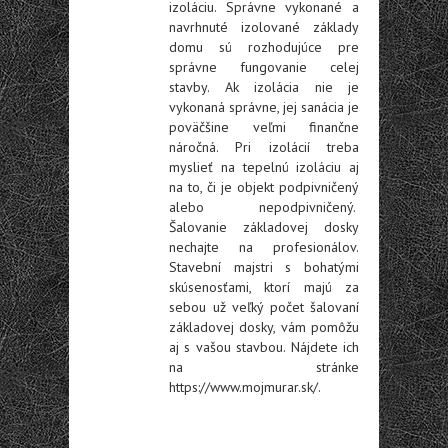
izoláciu. Správne vykonané a
navrhnuté izolované základy
domu sú rozhodujúce pre
správne fungovanie celej
stavby. Ak izolácia nie je
vykonaná správne, jej sanácia je
poväčšine veľmi finančne
náročná. Pri izolácií treba
myslieť na tepelnú izoláciu aj
na to, či je objekt podpivničený
alebo nepodpivničený.
Šalovanie základovej dosky
nechajte na profesionálov.
Stavební majstri s bohatými
skúsenosťami, ktorí majú za
sebou už veľký počet šalovaní
základovej dosky, vám pomôžu
aj s vašou stavbou. Nájdete ich
na stránke
https://www.mojmurar.sk/
.