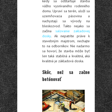
kedy sa odštartuje stavba
vášho vysnívaného rodinného
domu. Upraví sa terén, uloží sa
uzemňovacia pásovina a
nachystajú sa vývody na
bleskozvod. Takto nejako sa
začína
salovanie zakladovej
dosky
. Ak nepatríte práve k
stavebným majstrom, nechajte
to na odborníkov. Nie nadarmo
sa hovorí, že stavba môže byť
len taká stabilná a kvalitná, aká
kvalitná je základová doska.
Skôr, než sa začne
betónovať