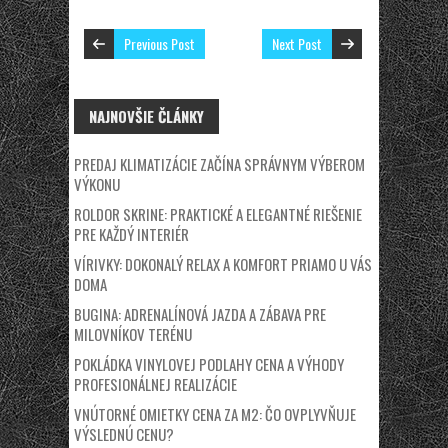
Previous Post
Next Post
NAJNOVŠIE ČLÁNKY
PREDAJ KLIMATIZÁCIE ZAČÍNA SPRÁVNYM VÝBEROM
VÝKONU
ROLDOR SKRINE: PRAKTICKÉ A ELEGANTNÉ RIEŠENIE
PRE KAŽDÝ INTERIÉR
VÍRIVKY: DOKONALÝ RELAX A KOMFORT PRIAMO U VÁS
DOMA
BUGINA: ADRENALÍNOVÁ JAZDA A ZÁBAVA PRE
MILOVNÍKOV TERÉNU
POKLÁDKA VINYLOVEJ PODLAHY CENA A VÝHODY
PROFESIONÁLNEJ REALIZÁCIE
VNÚTORNÉ OMIETKY CENA ZA M2: ČO OVPLYVŇUJE
VÝSLEDNÚ CENU?