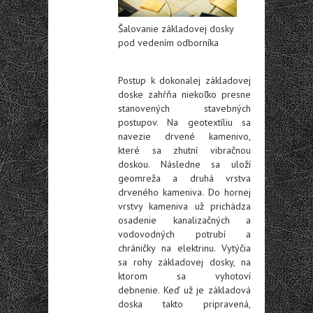
Šalovanie základovej dosky
pod vedením odborníka
Postup k dokonalej základovej
doske zahŕňa niekoľko presne
stanovených stavebných
postupov. Na geotextíliu sa
navezie drvené kamenivo,
které sa zhutní vibračnou
doskou. Následne sa uloží
geomreža a druhá vrstva
drveného kameniva. Do hornej
vrstvy kameniva už prichádza
osadenie kanalizačných a
vodovodných potrubí a
chráničky na elektrinu. Vytýčia
sa rohy základovej dosky, na
ktorom sa vyhotoví
debnenie.
Keď už je základová
doska takto pripravená,