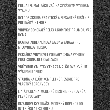
PREDAJ KLIMATIZÁCIE ZAČÍNA SPRÁVNYM VÝBEROM
VÝKONU
ROLDOR SKRINE: PRAKTICKÉ A ELEGANTNÉ RIEŠENIE
PRE KAŽDÝ INTERIÉR
VÍRIVKY: DOKONALÝ RELAX A KOMFORT PRIAMO U VÁS
DOMA
BUGINA: ADRENALÍNOVÁ JAZDA A ZÁBAVA PRE
MILOVNÍKOV TERÉNU
POKLÁDKA VINYLOVEJ PODLAHY CENA A VÝHODY
PROFESIONÁLNEJ REALIZÁCIE
VNÚTORNÉ OMIETKY CENA ZA M2: ČO OVPLYVŇUJE
VÝSLEDNÚ CENU?
STUDŇA NA KĽÚČ: KOMPLETNÉ RIEŠENIE PRE
VLASTNÝ ZDROJ VODY
LIATÁ PODLAHA: MODERNÉ RIEŠENIE PRE ROVNÉ A
PEVNÉ PODLAHY
DIZAJNOVÉ KVETINÁČE: MODERNÝ DOPLNOK DO
INTERIÉRU AJ EXTERIÉRU