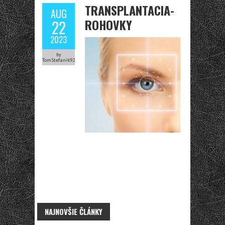
TRANSPLANTACIA-
AUG
ROHOVKY
22
2023
by
TomStefanik92
NAJNOVŠIE ČLÁNKY