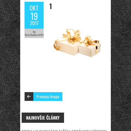
1
OKT
19
2017
by
TomStefanik92
Previous Image
NAJNOVŠIE ČLÁNKY