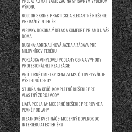
PREDAJ KLIMATIZÁCIE ZAČÍNA SPRÁVNYM VÝBEROM
VÝKONU
ROLDOR SKRINE: PRAKTICKÉ A ELEGANTNÉ RIEŠENIE
PRE KAŽDÝ INTERIÉR
VÍRIVKY: DOKONALÝ RELAX A KOMFORT PRIAMO U VÁS
DOMA
BUGINA: ADRENALÍNOVÁ JAZDA A ZÁBAVA PRE
MILOVNÍKOV TERÉNU
POKLÁDKA VINYLOVEJ PODLAHY CENA A VÝHODY
PROFESIONÁLNEJ REALIZÁCIE
VNÚTORNÉ OMIETKY CENA ZA M2: ČO OVPLYVŇUJE
VÝSLEDNÚ CENU?
STUDŇA NA KĽÚČ: KOMPLETNÉ RIEŠENIE PRE
VLASTNÝ ZDROJ VODY
LIATÁ PODLAHA: MODERNÉ RIEŠENIE PRE ROVNÉ A
PEVNÉ PODLAHY
DIZAJNOVÉ KVETINÁČE: MODERNÝ DOPLNOK DO
INTERIÉRU AJ EXTERIÉRU