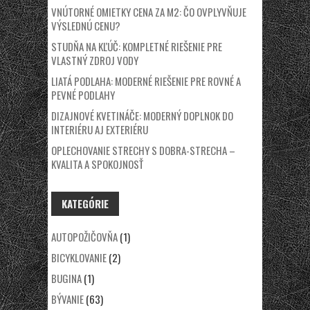
VNÚTORNÉ OMIETKY CENA ZA M2: ČO OVPLYVŇUJE
VÝSLEDNÚ CENU?
STUDŇA NA KĽÚČ: KOMPLETNÉ RIEŠENIE PRE
VLASTNÝ ZDROJ VODY
LIATÁ PODLAHA: MODERNÉ RIEŠENIE PRE ROVNÉ A
PEVNÉ PODLAHY
DIZAJNOVÉ KVETINÁČE: MODERNÝ DOPLNOK DO
INTERIÉRU AJ EXTERIÉRU
OPLECHOVANIE STRECHY S DOBRA-STRECHA –
KVALITA A SPOKOJNOSŤ
KATEGÓRIE
AUTOPOŽIČOVŇA
(1)
BICYKLOVANIE
(2)
BUGINA
(1)
BÝVANIE
(63)