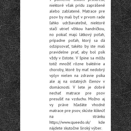
niektoré však prídu zaprášené
alebo zablatené. Matrace pre
psov by mali byť v prvom rade
ľahko udržiavateľné, niektoré
stačí utrieť vlhkou handričkou,
no pokiaľ majú látkový poťah,
prípadne poťah, ktorý sa dá
odzipsovať, takéto by ste mali
pravidelne prať, aby bol psík
vždy v čistote. V špine sa môžu
totiž množiť rôzne baktérie a
choroby, ktoré by mať nedobrý
vplyv nielen na zdravie psíka
ale aj na ostatných členov v
domácnosti. V lete je dobré
nechať matrace pre psov
presušiť na vzduchu. Možno aj
vy práve hľadáte vhodné
matrace pre psov, skúste kliknúť
na stránku
https://www.queedo.sk/
kde
nájdete skutočne široký výber.