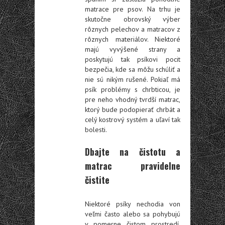
matrace pre psov. Na trhu je
skutočne obrovský výber
rôznych pelechov a matracov z
rôznych materiálov. Niektoré
majú vyvýšené strany a
poskytujú tak psíkovi pocit
bezpečia, kde sa môžu schúliť a
nie sú nikým rušené. Pokiaľ má
psík problémy s chrbticou, je
pre neho vhodný tvrdší matrac,
ktorý bude podopierať chrbát a
celý kostrový systém a uľaví tak
bolesti.
Dbajte na čistotu a
matrac pravidelne
čistite
Niektoré psíky nechodia von
veľmi často alebo sa pohybujú
v pomerne čistom prostredí,