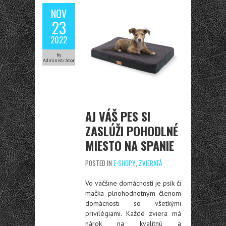
NOV
23
2022
by
Administrátor
AJ VÁŠ PES SI
ZASLÚŽI POHODLNÉ
MIESTO NA SPANIE
POSTED IN
E-SHOPY
,
ZVIERATÁ
Vo väčšine domácností je psík či
mačka plnohodnotným členom
domácnosti so všetkými
privilégiami. Každé zviera má
nárok na kvalitnú a