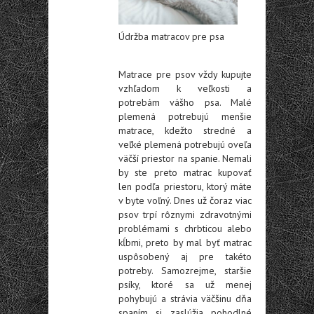
Údržba matracov pre psa
Matrace pre psov vždy kupujte
vzhľadom k veľkosti a
potrebám vášho psa. Malé
plemená potrebujú menšie
matrace, kdežto stredné a
veľké plemená potrebujú oveľa
väčší priestor na spanie. Nemali
by ste preto matrac kupovať
len podľa priestoru, ktorý máte
v byte voľný. Dnes už čoraz viac
psov trpí rôznymi zdravotnými
problémami s chrbticou alebo
kĺbmi, preto by mal byť matrac
uspôsobený aj pre takéto
potreby. Samozrejme, staršie
psíky, ktoré sa už menej
pohybujú a strávia väčšinu dňa
spaním si zaslúžia pohodlné