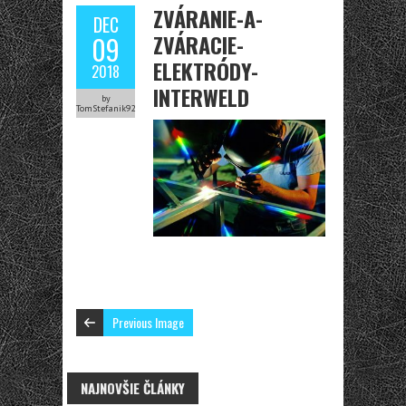
ZVÁRANIE-A-
DEC
ZVÁRACIE-
09
ELEKTRÓDY-
2018
INTERWELD
by
TomStefanik92
Previous Image
NAJNOVŠIE ČLÁNKY