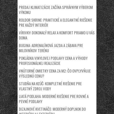
PREDAJ KLIMATIZÁCIE ZAČÍNA SPRÁVNYM VÝBEROM
VÝKONU
ROLDOR SKRINE: PRAKTICKÉ A ELEGANTNÉ RIEŠENIE
PRE KAŽDÝ INTERIÉR
VÍRIVKY: DOKONALÝ RELAX A KOMFORT PRIAMO U VÁS
DOMA
BUGINA: ADRENALÍNOVÁ JAZDA A ZÁBAVA PRE
MILOVNÍKOV TERÉNU
POKLÁDKA VINYLOVEJ PODLAHY CENA A VÝHODY
PROFESIONÁLNEJ REALIZÁCIE
VNÚTORNÉ OMIETKY CENA ZA M2: ČO OVPLYVŇUJE
VÝSLEDNÚ CENU?
STUDŇA NA KĽÚČ: KOMPLETNÉ RIEŠENIE PRE
VLASTNÝ ZDROJ VODY
LIATÁ PODLAHA: MODERNÉ RIEŠENIE PRE ROVNÉ A
PEVNÉ PODLAHY
DIZAJNOVÉ KVETINÁČE: MODERNÝ DOPLNOK DO