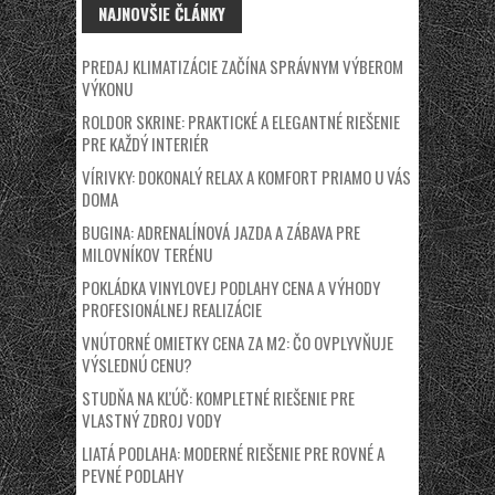
NAJNOVŠIE ČLÁNKY
PREDAJ KLIMATIZÁCIE ZAČÍNA SPRÁVNYM VÝBEROM
VÝKONU
ROLDOR SKRINE: PRAKTICKÉ A ELEGANTNÉ RIEŠENIE
PRE KAŽDÝ INTERIÉR
VÍRIVKY: DOKONALÝ RELAX A KOMFORT PRIAMO U VÁS
DOMA
BUGINA: ADRENALÍNOVÁ JAZDA A ZÁBAVA PRE
MILOVNÍKOV TERÉNU
POKLÁDKA VINYLOVEJ PODLAHY CENA A VÝHODY
PROFESIONÁLNEJ REALIZÁCIE
VNÚTORNÉ OMIETKY CENA ZA M2: ČO OVPLYVŇUJE
VÝSLEDNÚ CENU?
STUDŇA NA KĽÚČ: KOMPLETNÉ RIEŠENIE PRE
VLASTNÝ ZDROJ VODY
LIATÁ PODLAHA: MODERNÉ RIEŠENIE PRE ROVNÉ A
PEVNÉ PODLAHY