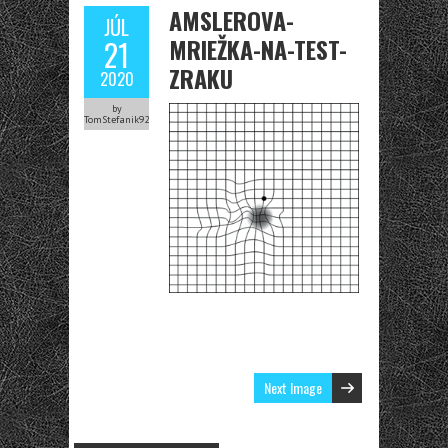
AMSLEROVA-
JÚL
MRIEŽKA-NA-TEST-
21
ZRAKU
2020
by
TomStefanik92
Next Image