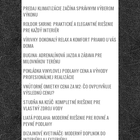
PREDAJ KLIMATIZÁCIE ZAČÍNA SPRÁVNYM VÝBEROM
VÝKONU
ROLDOR SKRINE: PRAKTICKÉ A ELEGANTNÉ RIEŠENIE
PRE KAŽDÝ INTERIÉR
VÍRIVKY: DOKONALÝ RELAX A KOMFORT PRIAMO U VÁS
DOMA
BUGINA: ADRENALÍNOVÁ JAZDA A ZÁBAVA PRE
MILOVNÍKOV TERÉNU
POKLÁDKA VINYLOVEJ PODLAHY CENA A VÝHODY
PROFESIONÁLNEJ REALIZÁCIE
VNÚTORNÉ OMIETKY CENA ZA M2: ČO OVPLYVŇUJE
VÝSLEDNÚ CENU?
STUDŇA NA KĽÚČ: KOMPLETNÉ RIEŠENIE PRE
VLASTNÝ ZDROJ VODY
LIATÁ PODLAHA: MODERNÉ RIEŠENIE PRE ROVNÉ A
PEVNÉ PODLAHY
DIZAJNOVÉ KVETINÁČE: MODERNÝ DOPLNOK DO
INTERIÉRU AJ EXTERIÉRU