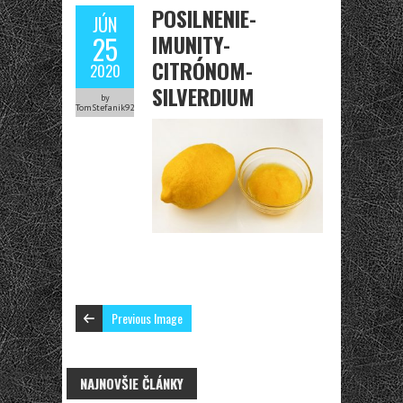
POSILNENIE-
JÚN
IMUNITY-
25
CITRÓNOM-
2020
SILVERDIUM
by
TomStefanik92
Previous Image
NAJNOVŠIE ČLÁNKY