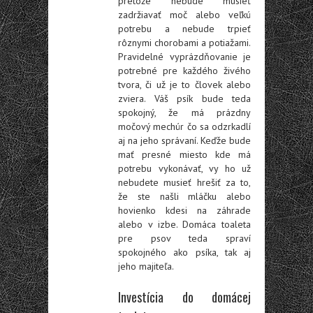
pretože nebude musieť
zadržiavať moč alebo veľkú
potrebu a nebude trpieť
rôznymi chorobami a potiažami.
Pravidelné vyprázdňovanie je
potrebné pre každého živého
tvora, či už je to človek alebo
zviera. Váš psík bude teda
spokojný, že má prázdny
močový mechúr čo sa odzrkadlí
aj na jeho správaní. Keďže bude
mať presné miesto kde má
potrebu vykonávať, vy ho už
nebudete musieť hrešiť za to,
že ste našli mláčku alebo
hovienko kdesi na záhrade
alebo v izbe. Domáca toaleta
pre psov teda spraví
spokojného ako psíka, tak aj
jeho majiteľa.
Investícia do domácej