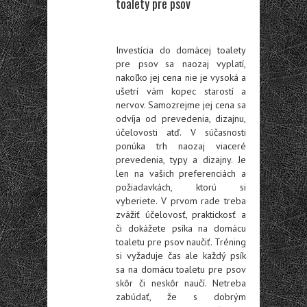
toalety pre psov
Investícia do domácej toalety
pre psov sa naozaj vyplatí,
nakoľko jej cena nie je vysoká a
ušetrí vám kopec starostí a
nervov. Samozrejme jej cena sa
odvíja od prevedenia, dizajnu,
účelovosti atď. V súčasnosti
ponúka trh naozaj viaceré
prevedenia, typy a dizajny. Je
len na vašich preferenciách a
požiadavkách, ktorú si
vyberiete. V prvom rade treba
zvážiť účelovosť, praktickosť a
či dokážete psíka na domácu
toaletu pre psov naučiť. Tréning
si vyžaduje čas ale každý psík
sa na domácu toaletu pre psov
skôr či neskôr naučí. Netreba
zabúdať, že s dobrým