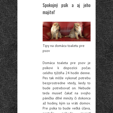
Spokojný psík a aj jeho
majiteľ
Tipy na domácu toaletu pre
psov
Domáca toaleta pre psov je
psíkovi k dispozícii počas
celého týždňa 24 hodín denne.
Pes tak môže vykonať potrebu
bezprostredne vtedy, kedy to
bude potrebovať on. Nebude
teda musieť čakať na svojho
pánička dlhé minúty či dokonca
až hodiny, kým sa vráti domov.
Pre psíka to bude veľká úľava,