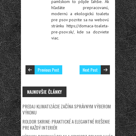
pamlskom to pôjde ľahšie. Ak
hľadáte prepracovanú,
modernú a ekologickú toaletu
pre psov pozrite sa na webovú
stránku h
ttps://domaca-toaleta-
pre-psov.sk/
, kde sa dozviete
viac.
Previous Post
Next Post
NAJNOVŠIE ČLÁNKY
PREDAJ KLIMATIZÁCIE ZAČÍNA SPRÁVNYM VÝBEROM
VÝKONU
ROLDOR SKRINE: PRAKTICKÉ A ELEGANTNÉ RIEŠENIE
PRE KAŽDÝ INTERIÉR