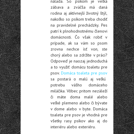
nálada. So psíkom je veľká
zábava a zväčša má daná
rodina aj aktívnejší životný štýl,
nakoľko so psíkom treba chodiť
na pravidelné prechádzky. Pes
patrí k plnohodnotnému členovi
domácnosti. Čo však robiť v
prípade, ak sa vám so psom
zrovna nechce ísť von, ste
chorý alebo sa zdržíte v práci?
Odpoveď je naozaj jednoduchá
a to využiť domácu toaletu pre
psov.
Domáca toaleta pre psov
sa postará o malú aj veľkú
potrebu vášho domáceho
miláčika. Vôbec pritom nezáleží
či máte doma malé alebo
veľké plemeno alebo či bývate
v dome alebo v byte. Domáca
toaleta pre psov je vhodná pre
všetky rasy psíkov ako aj do
interiéru alebo exteriéru.