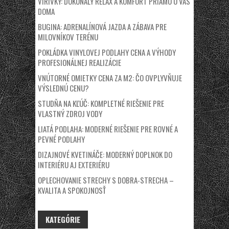
VÍRIVKY: DOKONALÝ RELAX A KOMFORT PRIAMO U VÁS
DOMA
BUGINA: ADRENALÍNOVÁ JAZDA A ZÁBAVA PRE
MILOVNÍKOV TERÉNU
POKLÁDKA VINYLOVEJ PODLAHY CENA A VÝHODY
PROFESIONÁLNEJ REALIZÁCIE
VNÚTORNÉ OMIETKY CENA ZA M2: ČO OVPLYVŇUJE
VÝSLEDNÚ CENU?
STUDŇA NA KĽÚČ: KOMPLETNÉ RIEŠENIE PRE
VLASTNÝ ZDROJ VODY
LIATÁ PODLAHA: MODERNÉ RIEŠENIE PRE ROVNÉ A
PEVNÉ PODLAHY
DIZAJNOVÉ KVETINÁČE: MODERNÝ DOPLNOK DO
INTERIÉRU AJ EXTERIÉRU
OPLECHOVANIE STRECHY S DOBRA-STRECHA –
KVALITA A SPOKOJNOSŤ
KATEGÓRIE