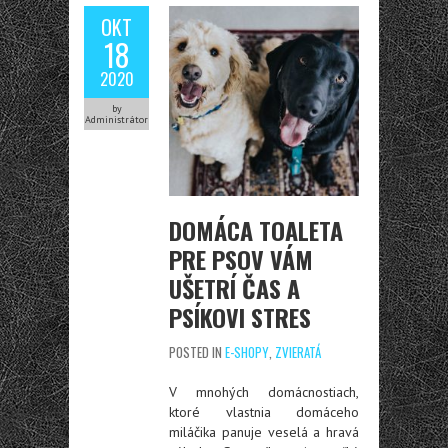
OKT
18
2020
by
Administrátor
DOMÁCA TOALETA
PRE PSOV VÁM
UŠETRÍ ČAS A
PSÍKOVI STRES
POSTED IN
E-SHOPY
,
ZVIERATÁ
V mnohých domácnostiach,
ktoré vlastnia domáceho
miláčika panuje veselá a hravá