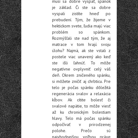
musí sa dobre vyspať, spánok
je základ. Či ste sa dobre
vyspali zistíte hneď po
prebudení. Tým, že žijeme v
hektickom svete, ľudia majú viac
problém so spánkom.
Rozmýšľali ste nad tým, že aj
matrace v tom hrajú svoju
úlohu? Najmä, ak ste vstali z
postele viac unavený ako keď
ste išli ľahnúť. To môže
negatívne ovplyvniť celý váš
deň. Okrem zničeného spánku,
si môžete zničiť aj chrbticu. Pre
telo je počas spánku dôležitá
regenerácia svalov a relaxácia
kĺbov. Ak cítite bolesť či
svalové napätie, to môže viesť
až ku chronickým bolestiam
hlavy. Telo má počas spánku
odpočívať v prirodzenej
polohe. Prečo sú
najvhodnejšou voľbou práve