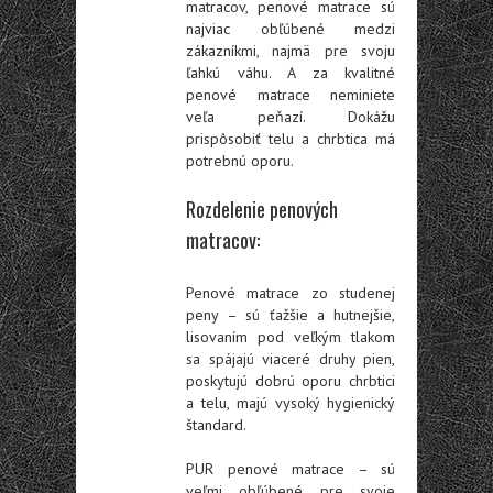
matracov, penové matrace sú
najviac obľúbené medzi
zákazníkmi, najmä pre svoju
ľahkú váhu. A za kvalitné
penové matrace neminiete
veľa peňazí. Dokážu
prispôsobiť telu a chrbtica má
potrebnú oporu.
Rozdelenie penových
matracov:
Penové matrace zo studenej
peny
– sú ťažšie a hutnejšie,
lisovaním pod veľkým tlakom
sa spájajú viaceré druhy pien,
poskytujú dobrú oporu chrbtici
a telu, majú vysoký hygienický
štandard.
PUR penové matrace
– sú
veľmi obľúbené pre svoje