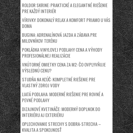
ROLDOR SKRINE: PRAKTICKÉ A ELEGANTNÉ RIEŠENIE
PRE KAŽDÝ INTERIÉR
VÍRIVKY: DOKONALÝ RELAX A KOMFORT PRIAMO U VÁS
DOMA
BUGINA: ADRENALÍNOVÁ JAZDA A ZÁBAVA PRE
MILOVNÍKOV TERÉNU
POKLÁDKA VINYLOVEJ PODLAHY CENA A VÝHODY
PROFESIONÁLNEJ REALIZÁCIE
VNÚTORNÉ OMIETKY CENA ZA M2: ČO OVPLYVŇUJE
VÝSLEDNÚ CENU?
STUDŇA NA KĽÚČ: KOMPLETNÉ RIEŠENIE PRE
VLASTNÝ ZDROJ VODY
LIATÁ PODLAHA: MODERNÉ RIEŠENIE PRE ROVNÉ A
PEVNÉ PODLAHY
DIZAJNOVÉ KVETINÁČE: MODERNÝ DOPLNOK DO
INTERIÉRU AJ EXTERIÉRU
OPLECHOVANIE STRECHY S DOBRA-STRECHA –
KVALITA A SPOKOJNOSŤ