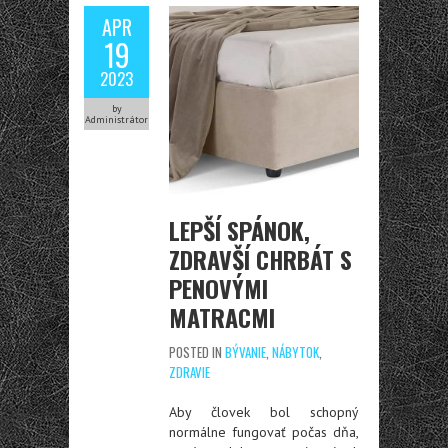
APR
19
2023
by
Administrátor
LEPŠÍ SPÁNOK,
ZDRAVŠÍ CHRBÁT S
PENOVÝMI
MATRACMI
POSTED IN
BÝVANIE
,
NÁBYTOK
,
ZDRAVIE
Aby človek bol schopný
normálne fungovať počas dňa,