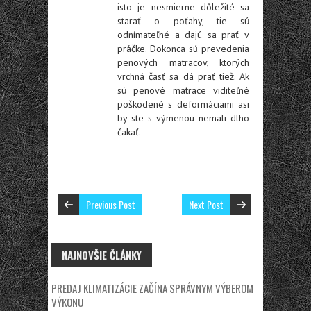
isto je nesmierne dôležité sa
starať o poťahy, tie sú
odnímateľné a dajú sa prať v
práčke. Dokonca sú prevedenia
penových matracov, ktorých
vrchná časť sa dá prať tiež. Ak
sú penové matrace viditeľné
poškodené s deformáciami asi
by ste s výmenou nemali dlho
čakať.
Previous Post
Next Post
NAJNOVŠIE ČLÁNKY
PREDAJ KLIMATIZÁCIE ZAČÍNA SPRÁVNYM VÝBEROM
VÝKONU