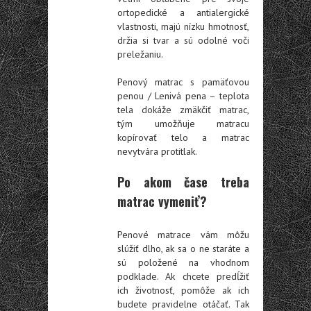
ortopedické a antialergické
vlastnosti, majú nízku hmotnosť,
držia si tvar a sú odolné voči
preležaniu.
Penový matrac s pamäťovou
penou / Lenivá pena
– teplota
tela dokáže zmäkčiť matrac,
tým umožňuje matracu
kopírovať telo a matrac
nevytvára protitlak.
Po akom čase treba
matrac vymeniť?
Penové matrace vám môžu
slúžiť dlho, ak sa o ne staráte a
sú položené na vhodnom
podklade. Ak chcete predĺžiť
ich životnosť, pomôže ak ich
budete pravidelne otáčať. Tak