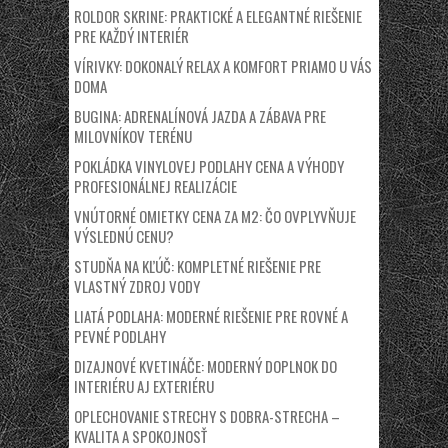
ROLDOR SKRINE: PRAKTICKÉ A ELEGANTNÉ RIEŠENIE
PRE KAŽDÝ INTERIÉR
VÍRIVKY: DOKONALÝ RELAX A KOMFORT PRIAMO U VÁS
DOMA
BUGINA: ADRENALÍNOVÁ JAZDA A ZÁBAVA PRE
MILOVNÍKOV TERÉNU
POKLÁDKA VINYLOVEJ PODLAHY CENA A VÝHODY
PROFESIONÁLNEJ REALIZÁCIE
VNÚTORNÉ OMIETKY CENA ZA M2: ČO OVPLYVŇUJE
VÝSLEDNÚ CENU?
STUDŇA NA KĽÚČ: KOMPLETNÉ RIEŠENIE PRE
VLASTNÝ ZDROJ VODY
LIATÁ PODLAHA: MODERNÉ RIEŠENIE PRE ROVNÉ A
PEVNÉ PODLAHY
DIZAJNOVÉ KVETINÁČE: MODERNÝ DOPLNOK DO
INTERIÉRU AJ EXTERIÉRU
OPLECHOVANIE STRECHY S DOBRA-STRECHA –
KVALITA A SPOKOJNOSŤ