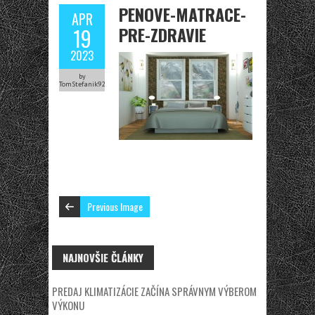
PENOVE-MATRACE-
APR
PRE-ZDRAVIE
19
2023
by
TomStefanik92
Previous Image
NAJNOVŠIE ČLÁNKY
PREDAJ KLIMATIZÁCIE ZAČÍNA SPRÁVNYM VÝBEROM
VÝKONU