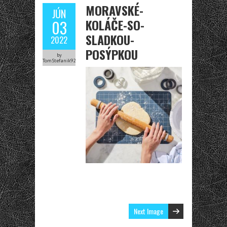
MORAVSKÉ-
JÚN
KOLÁČE-SO-
03
SLADKOU-
2022
POSÝPKOU
by
TomStefanik92
Next Image