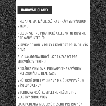
NAJNOVŠIE ČLÁNKY
PREDAJ KLIMATIZÁCIE ZAČÍNA SPRÁVNYM VÝBEROM
VÝKONU
ROLDOR SKRINE: PRAKTICKÉ A ELEGANTNÉ RIEŠENIE
PRE KAŽDÝ INTERIÉR
VÍRIVKY: DOKONALÝ RELAX A KOMFORT PRIAMO U VÁS
DOMA
BUGINA: ADRENALÍNOVÁ JAZDA A ZÁBAVA PRE
MILOVNÍKOV TERÉNU
POKLÁDKA VINYLOVEJ PODLAHY CENA A VÝHODY
PROFESIONÁLNEJ REALIZÁCIE
VNÚTORNÉ OMIETKY CENA ZA M2: ČO OVPLYVŇUJE
VÝSLEDNÚ CENU?
STUDŇA NA KĽÚČ: KOMPLETNÉ RIEŠENIE PRE
VLASTNÝ ZDROJ VODY
LIATÁ PODLAHA: MODERNÉ RIEŠENIE PRE ROVNÉ A