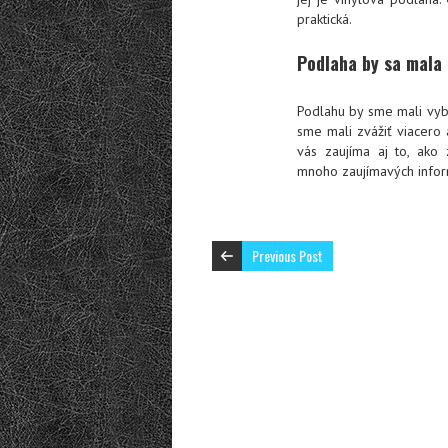
praktická.
Podlaha by sa mala 
Podlahu by sme mali vybe
sme mali zvážiť viacero 
vás zaujíma aj to, ako z
mnoho zaujímavých inform
Previous Post