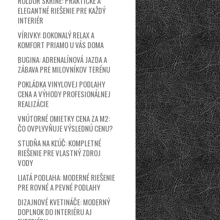
ROLDOR SKRINE: PRAKTICKÉ A
ELEGANTNÉ RIEŠENIE PRE KAŽDÝ
INTERIÉR
VÍRIVKY: DOKONALÝ RELAX A
KOMFORT PRIAMO U VÁS DOMA
BUGINA: ADRENALÍNOVÁ JAZDA A
ZÁBAVA PRE MILOVNÍKOV TERÉNU
POKLÁDKA VINYLOVEJ PODLAHY
CENA A VÝHODY PROFESIONÁLNEJ
REALIZÁCIE
VNÚTORNÉ OMIETKY CENA ZA M2:
ČO OVPLYVŇUJE VÝSLEDNÚ CENU?
STUDŇA NA KĽÚČ: KOMPLETNÉ
RIEŠENIE PRE VLASTNÝ ZDROJ
VODY
LIATÁ PODLAHA: MODERNÉ RIEŠENIE
PRE ROVNÉ A PEVNÉ PODLAHY
DIZAJNOVÉ KVETINÁČE: MODERNÝ
DOPLNOK DO INTERIÉRU AJ