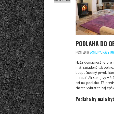
PODLAHA DO OB
POSTED IN
E-SHOPY
,
NÁBYTO
Naša domácnosť je pre n
mať zariadenú tak pekne,
bezpečnostný prvok, kt
ohroziť. Ak ste aj vy v š
ani na podlahu. Tá preds
chcete vybrať to najlepši
Podlaha by mala byť