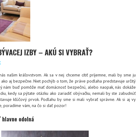
ÝVACEJ IZBY – AKÚ SI VYBRAŤ?
K
ás našim kráľovstvom. Ak sa v nej chceme cítiť príjemne, mali by sme ju
 ako aj bezpečne. Niet pochýb o tom, že práve podlaha predstavuje určitý
orý nám buď pomôže mať domácnosť bezpečnú, alebo naopak, nás dokáže
tádiu, kedy sa pýtate otázku ako zariadiť obývačku, nemali by ste zabudnúť
tavuje kľúčový prvok. Podlahu by sme si mali vybrať správne. Ak si aj vy
e, poradíme vám, na čo si dať pozor!
 hlavne odolná