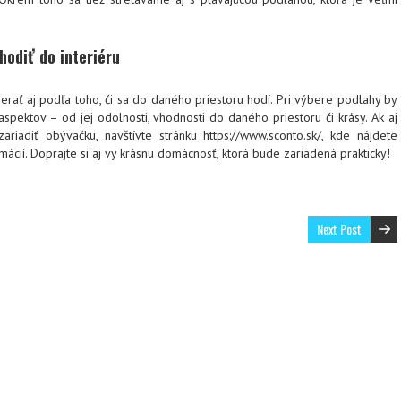
hodiť do interiéru
rať aj podľa toho, či sa do daného priestoru hodí. Pri výbere podlahy by
aspektov – od jej odolnosti, vhodnosti do daného priestoru či krásy. Ak aj
ariadiť obývačku, navštívte stránku
https://www.sconto.sk/
, kde nájdete
ácií. Doprajte si aj vy krásnu domácnosť, ktorá bude zariadená prakticky!
Next Post