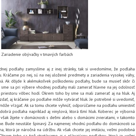
Zariadenie obývačky v tmavých farbách
ej podlahy zamyslíme aj z inej stránky, tak si uvedomíme, že podlaha
. Kráčame po nej, sú na nej uložené predmety a zariadenia vysokej váhy,
á. Ak dôjde k akémukoľvek poškodeniu podlahy, bude sa musieť skôr či
y sme sa pri výbere vhodnej podlahy mali zamerať hlavne na jej odolnosť
 priestoru vôbec hodí. Okrem toho by sme sa mali zamerať aj na hluk. Aj
dať, aj kráčanie po podlahe môže vytvárať hluk. Je potrebné si uvedomiť,
 môže vŕzgať. Ak sa tomu chcete vyhnúť, odporúčame na podlahu umiestniť
obrá podlaha napríklad aj vinylová, ktorá tlmí hluk. Koberec je výborná
však žijete v domácnosti s deťmi alebo s domácimi zvieratami, v takomto
. Bude neustále špinavý. Za najmenej vhodnú podlahu do domácnosti sa
, ktorá je náročná na údržbu. Ak však chcete jej imitáciu, veľmi podobná
 Okrem toho sa tiež stretávame aj s plávajúcou podlahou, ktorá je veľmi