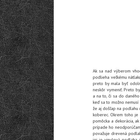
Ak sa nad výberom vhodn
podlieha veľkému nátlaku
preto by mala byť odoln
neskôr vymeniť. Preto b
a na to, či sa do daného
keď sa to možno nemusí z
že aj došľap na podlahu
koberec. Okrem toho je d
pomôcka a dekorácia, ak 
prípade ho neodporúčame
považuje drevená podlaha
jej je vinylová podlaha.