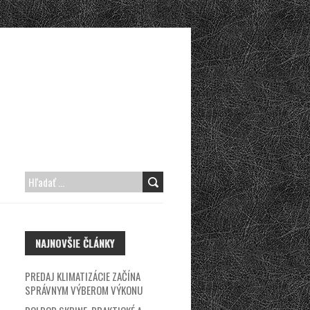
H
Ľ
A
NAJNOVŠIE ČLÁNKY
D
A
PREDAJ KLIMATIZÁCIE ZAČÍNA
Ť
SPRÁVNYM VÝBEROM VÝKONU
: