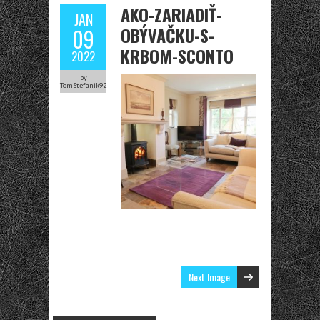
AKO-ZARIADIŤ-
JAN
OBÝVAČKU-S-
09
KRBOM-SCONTO
2022
by
TomStefanik92
Next Image