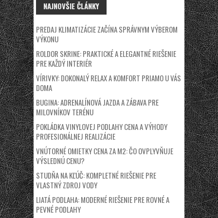
NAJNOVŠIE ČLÁNKY
PREDAJ KLIMATIZÁCIE ZAČÍNA SPRÁVNYM VÝBEROM
VÝKONU
ROLDOR SKRINE: PRAKTICKÉ A ELEGANTNÉ RIEŠENIE
PRE KAŽDÝ INTERIÉR
VÍRIVKY: DOKONALÝ RELAX A KOMFORT PRIAMO U VÁS
DOMA
BUGINA: ADRENALÍNOVÁ JAZDA A ZÁBAVA PRE
MILOVNÍKOV TERÉNU
POKLÁDKA VINYLOVEJ PODLAHY CENA A VÝHODY
PROFESIONÁLNEJ REALIZÁCIE
VNÚTORNÉ OMIETKY CENA ZA M2: ČO OVPLYVŇUJE
VÝSLEDNÚ CENU?
STUDŇA NA KĽÚČ: KOMPLETNÉ RIEŠENIE PRE
VLASTNÝ ZDROJ VODY
LIATÁ PODLAHA: MODERNÉ RIEŠENIE PRE ROVNÉ A
PEVNÉ PODLAHY