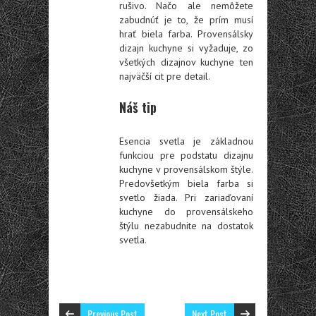
rušivo. Načo ale nemôžete
zabudnúť je to, že prím musí
hrať biela farba. Provensálsky
dizajn kuchyne si vyžaduje, zo
všetkých dizajnov kuchyne ten
najväčší cit pre detail.
Náš tip
Esencia svetla je základnou
funkciou pre podstatu dizajnu
kuchyne v provensálskom štýle.
Predovšetkým biela farba si
svetlo žiada. Pri zariaďovaní
kuchyne do provensálskeho
štýlu nezabudnite na dostatok
svetla.
Previous Post
Next Post