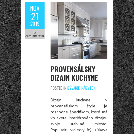
NOV
21
2019
by
Administrátor
PROVENSÁLSKY
DIZAJN KUCHYNE
POSTED IN
BÝVANIE
,
NÁBYTOK
Dizajn kuchyne v
provensálskom štýle je
rozhodne špecifikom, ktoré má
vo svete interiérového dizajnu
svoje stabilné miesto.
Popularitu vidiecky štýl získava