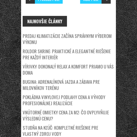
NAJNOVŠIE ČLÁNKY
PREDAJ KLIMATIZÁCIE ZAČÍNA SPRÁVNYM VÝBEROM
VÝKONU
ROLDOR SKRINE: PRAKTICKÉ A ELEGANTNÉ RIEŠENIE
PRE KAŽDÝ INTERIÉR
VÍRIVKY: DOKONALÝ RELAX A KOMFORT PRIAMO U VÁS
DOMA
BUGINA: ADRENALÍNOVÁ JAZDA A ZÁBAVA PRE
MILOVNÍKOV TERÉNU
POKLÁDKA VINYLOVEJ PODLAHY CENA A VÝHODY
PROFESIONÁLNEJ REALIZÁCIE
VNÚTORNÉ OMIETKY CENA ZA M2: ČO OVPLYVŇUJE
VÝSLEDNÚ CENU?
STUDŇA NA KĽÚČ: KOMPLETNÉ RIEŠENIE PRE
VLASTNÝ ZDROJ VODY