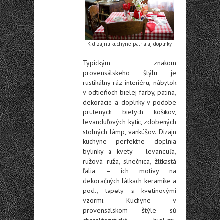
K dizajnu kuchyne patria aj doplnky
Typickým znakom
provensálskeho štýlu je
rustikálny ráz interiéru, nábytok
v odtieňoch bielej farby, patina,
dekorácie a doplnky v podobe
prútených bielych košíkov,
levanduľových kytíc, zdobených
stolných lámp, vankúšov. Dizajn
kuchyne perfektne doplnia
bylinky a kvety – levanduľa,
ružová ruža, slnečnica, žltkastá
ľalia – ich motívy na
dekoračných látkach keramike a
pod., tapety s kvetinovými
vzormi. Kuchyne v
provensálskom štýle sú
charakteristické bielymi,