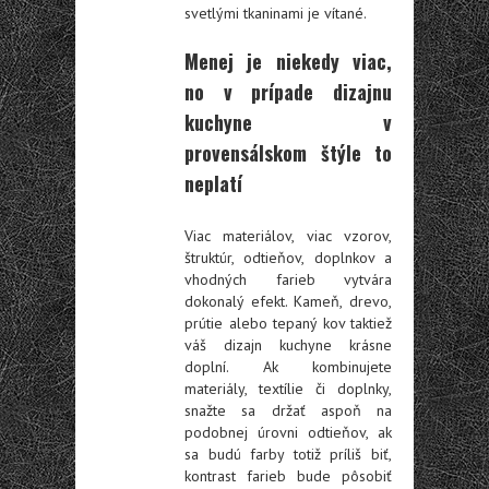
svetlými tkaninami je vítané.
Menej je niekedy viac,
no v prípade dizajnu
kuchyne v
provensálskom štýle to
neplatí
Viac materiálov, viac vzorov,
štruktúr, odtieňov, doplnkov a
vhodných farieb vytvára
dokonalý efekt. Kameň, drevo,
prútie alebo tepaný kov taktiež
váš dizajn kuchyne krásne
doplní. Ak kombinujete
materiály, textílie či doplnky,
snažte sa držať aspoň na
podobnej úrovni odtieňov, ak
sa budú farby totiž príliš biť,
kontrast farieb bude pôsobiť