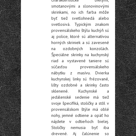
smotanovými a slonovinovými
skrinkami, no ich farba môže
byť tiež svetlohnedá alebo
svetlosivá. Typickým znakom
provensálskeho štýlu kuchýň sú
aj police, ktoré sú alternatívou
horných skriniek a sú zavesené
na ozdobných konzolách.
Špeciálne skrinky na kuchynský
riad a vystavené taniere sú
súčasťou provensálskeho
nábytku z masívu. Dvierka
kuchynskej linky sú frézované,
lišty ozdobné a skrinky často
sklenené.
Kuchynské a
jedálenské sedenie má tiež
svoje špecifiká, stoličky a stôl v
provensálskom štýle má oblé
nohy, jemné odtiene a opäť ho
nájdete v odtieňoch bielej.
Stoličky nemusia byť iba
drevené. Aj čalúnenie so