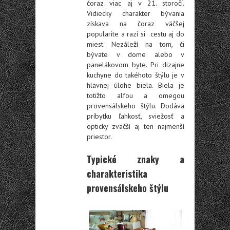
čoraz viac aj v 21. storočí.
Vidiecky charakter bývania
získava na čoraz väčšej
popularite a razí si cestu aj do
miest. Nezáleží na tom, či
bývate v dome alebo v
panelákovom byte. Pri dizajne
kuchyne do takéhoto štýlu je v
hlavnej úlohe biela. Biela je
totižto alfou a omegou
provensálskeho štýlu. Dodáva
príbytku ľahkosť, sviežosť a
opticky zväčší aj ten najmenší
priestor.
Typické znaky a
charakteristika
provensálskeho štýlu