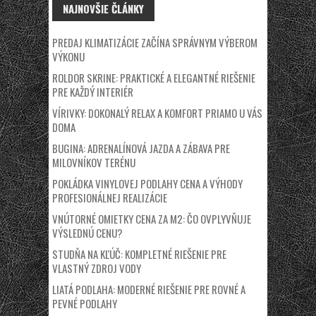
NAJNOVŠIE ČLÁNKY
PREDAJ KLIMATIZÁCIE ZAČÍNA SPRÁVNYM VÝBEROM
VÝKONU
ROLDOR SKRINE: PRAKTICKÉ A ELEGANTNÉ RIEŠENIE
PRE KAŽDÝ INTERIÉR
VÍRIVKY: DOKONALÝ RELAX A KOMFORT PRIAMO U VÁS
DOMA
BUGINA: ADRENALÍNOVÁ JAZDA A ZÁBAVA PRE
MILOVNÍKOV TERÉNU
POKLÁDKA VINYLOVEJ PODLAHY CENA A VÝHODY
PROFESIONÁLNEJ REALIZÁCIE
VNÚTORNÉ OMIETKY CENA ZA M2: ČO OVPLYVŇUJE
VÝSLEDNÚ CENU?
STUDŇA NA KĽÚČ: KOMPLETNÉ RIEŠENIE PRE
VLASTNÝ ZDROJ VODY
LIATÁ PODLAHA: MODERNÉ RIEŠENIE PRE ROVNÉ A
PEVNÉ PODLAHY