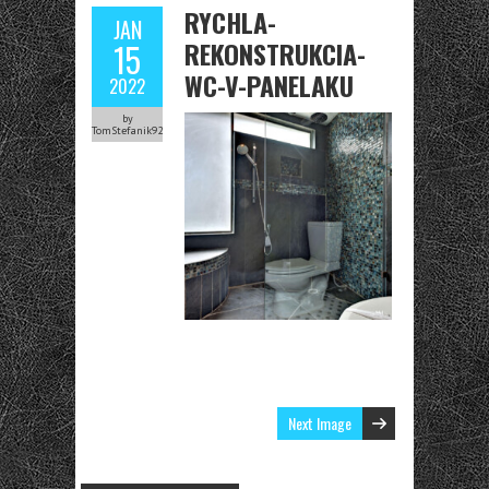
RYCHLA-
JAN
REKONSTRUKCIA-
15
WC-V-PANELAKU
2022
by
TomStefanik92
Next Image