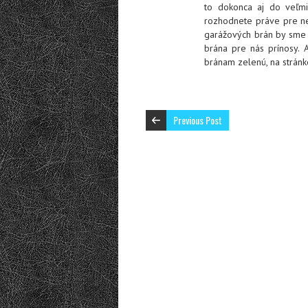
to dokonca aj do veľm
rozhodnete práve pre ne
garážových brán by sme 
brána pre nás prínosy. 
bránam zelenú, na stránk
Previous Post