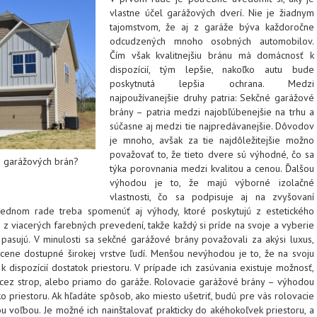
vlastne účel garážových dverí. Nie je žiadnym
tajomstvom, že aj z garáže býva každoročne
odcudzených mnoho osobných automobilov.
Čím však kvalitnejšiu bránu má domácnosť k
dispozícií, tým lepšie, nakoľko autu bude
poskytnutá lepšia ochrana. Medzi
najpoužívanejšie druhy patria: Sekčné garážové
brány – patria medzi najobľúbenejšie na trhu a
súčasne aj medzi tie najpredávanejšie. Dôvodov
je mnoho, avšak za tie najdôležitejšie možno
považovať to, že tieto dvere sú výhodné, čo sa
 garážových brán?
týka porovnania medzi kvalitou a cenou. Ďalšou
výhodou je to, že majú výborné izolačné
vlastnosti, čo sa podpisuje aj na zvyšovaní
lednom rade treba spomenúť aj výhody, ktoré poskytujú z estetického
z viacerých farebných prevedení, takže každý si príde na svoje a vyberie
c pasujú. V minulosti sa sekčné garážové brány považovali za akýsi luxus,
 cene dostupné širokej vrstve ľudí. Menšou nevýhodou je to, že na svoju
k dispozícií dostatok priestoru. V prípade ich zasúvania existuje možnosť,
cez strop, alebo priamo do garáže. Rolovacie garážové brány – výhodou
ko priestoru. Ak hľadáte spôsob, ako miesto ušetriť, budú pre vás rolovacie
u voľbou. Je možné ich nainštalovať prakticky do akéhokoľvek priestoru, a