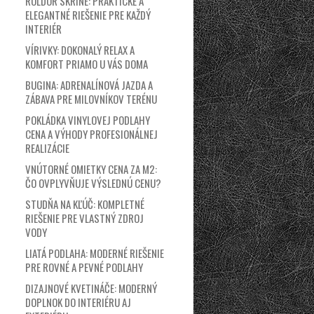
ROLDOR SKRINE: PRAKTICKÉ A
ELEGANTNÉ RIEŠENIE PRE KAŽDÝ
INTERIÉR
VÍRIVKY: DOKONALÝ RELAX A
KOMFORT PRIAMO U VÁS DOMA
BUGINA: ADRENALÍNOVÁ JAZDA A
ZÁBAVA PRE MILOVNÍKOV TERÉNU
POKLÁDKA VINYLOVEJ PODLAHY
CENA A VÝHODY PROFESIONÁLNEJ
REALIZÁCIE
VNÚTORNÉ OMIETKY CENA ZA M2:
ČO OVPLYVŇUJE VÝSLEDNÚ CENU?
STUDŇA NA KĽÚČ: KOMPLETNÉ
RIEŠENIE PRE VLASTNÝ ZDROJ
VODY
LIATÁ PODLAHA: MODERNÉ RIEŠENIE
PRE ROVNÉ A PEVNÉ PODLAHY
DIZAJNOVÉ KVETINÁČE: MODERNÝ
DOPLNOK DO INTERIÉRU AJ