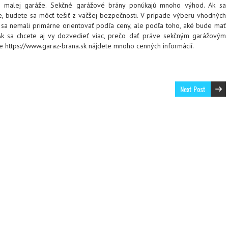
i malej garáže. Sekčné garážové brány ponúkajú mnoho výhod. Ak sa
, budete sa môcť tešiť z väčšej bezpečnosti. V prípade výberu vhodných
sa nemali primárne orientovať podľa ceny, ale podľa toho, aké bude mať
Ak sa chcete aj vy dozvedieť viac, prečo dať práve sekčným garážovým
e
https://www.garaz-brana.sk
nájdete mnoho cenných informácií.
Next Post