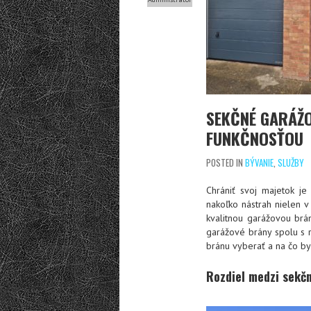
SEKČNÉ GARÁŽO
FUNKČNOSŤOU
POSTED IN
BÝVANIE
,
SLUŽBY
Chrániť svoj majetok je
nakoľko nástrah nielen v
kvalitnou garážovou brá
garážové brány spolu s r
bránu vyberať a na čo by
Rozdiel medzi sekč