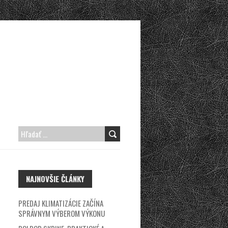
H
Ľ
A
NAJNOVŠIE ČLÁNKY
D
A
PREDAJ KLIMATIZÁCIE ZAČÍNA
Ť
SPRÁVNYM VÝBEROM VÝKONU
: