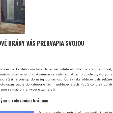
VÉ BRÁNY VÁS PREKVAPIA SVOJOU
 v záujme každého majiteľa danej nehnuteľnosti. Niet sa čomu čudovať,
 našom okolí je mnoho. A nemusí sa vždy jednať len o zlodejov, ktorým s
nou sťažíme prístup do našej domácnosti. Čo sa týka obľúbenosti, sekčné
olovacími patria do kategórie tých najobľúbenejších. Podľa čoho sa oplatí
 sme sa mali pri jej výbere zamerať?
nými a rolovacími bránami
V prvom rade je potrebné uvedomiť si, aký je