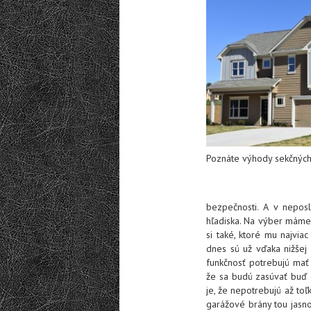
Poznáte výhody sekčných
bezpečnosti. A v nepos
hľadiska. Na výber máme 
si také, ktoré mu najvia
dnes sú už vďaka nižšej
funkčnosť potrebujú mať 
že sa budú zasúvať buď 
je, že nepotrebujú až toľ
garážové brány tou jasno