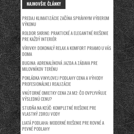
NAJNOVŠIE ČLÁNKY
PREDAJ KLIMATIZÁCIE ZAČÍNA SPRÁVNYM VÝBEROM
VÝKONU
ROLDOR SKRINE: PRAKTICKÉ A ELEGANTNÉ RIEŠENIE
PRE KAŽDÝ INTERIÉR
VÍRIVKY: DOKONALÝ RELAX A KOMFORT PRIAMO U VÁS
DOMA
BUGINA: ADRENALÍNOVÁ JAZDA A ZÁBAVA PRE
MILOVNÍKOV TERÉNU
POKLÁDKA VINYLOVEJ PODLAHY CENA A VÝHODY
PROFESIONÁLNEJ REALIZÁCIE
VNÚTORNÉ OMIETKY CENA ZA M2: ČO OVPLYVŇUJE
VÝSLEDNÚ CENU?
STUDŇA NA KĽÚČ: KOMPLETNÉ RIEŠENIE PRE
VLASTNÝ ZDROJ VODY
LIATÁ PODLAHA: MODERNÉ RIEŠENIE PRE ROVNÉ A
PEVNÉ PODLAHY