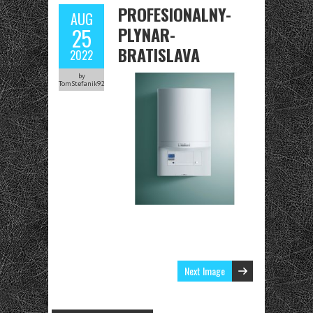
PROFESIONALNY-
AUG
PLYNAR-
25
BRATISLAVA
2022
by
TomStefanik92
Next Image