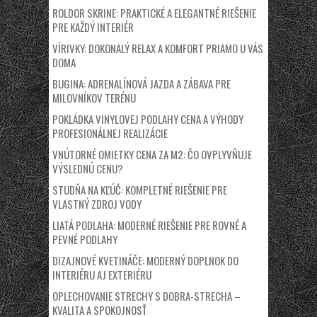
ROLDOR SKRINE: PRAKTICKÉ A ELEGANTNÉ RIEŠENIE
PRE KAŽDÝ INTERIÉR
VÍRIVKY: DOKONALÝ RELAX A KOMFORT PRIAMO U VÁS
DOMA
BUGINA: ADRENALÍNOVÁ JAZDA A ZÁBAVA PRE
MILOVNÍKOV TERÉNU
POKLÁDKA VINYLOVEJ PODLAHY CENA A VÝHODY
PROFESIONÁLNEJ REALIZÁCIE
VNÚTORNÉ OMIETKY CENA ZA M2: ČO OVPLYVŇUJE
VÝSLEDNÚ CENU?
STUDŇA NA KĽÚČ: KOMPLETNÉ RIEŠENIE PRE
VLASTNÝ ZDROJ VODY
LIATÁ PODLAHA: MODERNÉ RIEŠENIE PRE ROVNÉ A
PEVNÉ PODLAHY
DIZAJNOVÉ KVETINÁČE: MODERNÝ DOPLNOK DO
INTERIÉRU AJ EXTERIÉRU
OPLECHOVANIE STRECHY S DOBRA-STRECHA –
KVALITA A SPOKOJNOSŤ