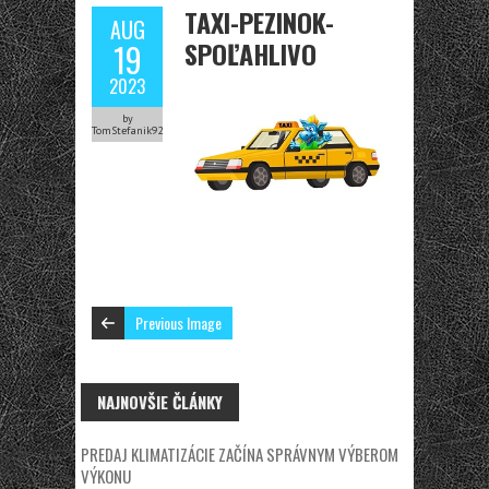
TAXI-PEZINOK-
AUG
SPOĽAHLIVO
19
2023
by
TomStefanik92
Previous Image
NAJNOVŠIE ČLÁNKY
PREDAJ KLIMATIZÁCIE ZAČÍNA SPRÁVNYM VÝBEROM
VÝKONU