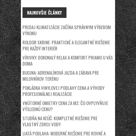
NAJNOVŠIE ČLÁNKY
PREDAJ KLIMATIZÁCIE ZAČÍNA SPRÁVNYM VÝBEROM
VÝKONU
ROLDOR SKRINE: PRAKTICKÉ A ELEGANTNÉ RIEŠENIE
PRE KAŽDÝ INTERIÉR
VÍRIVKY: DOKONALÝ RELAX A KOMFORT PRIAMO U VÁS
DOMA
BUGINA: ADRENALÍNOVÁ JAZDA A ZÁBAVA PRE
MILOVNÍKOV TERÉNU
POKLÁDKA VINYLOVEJ PODLAHY CENA A VÝHODY
PROFESIONÁLNEJ REALIZÁCIE
VNÚTORNÉ OMIETKY CENA ZA M2: ČO OVPLYVŇUJE
VÝSLEDNÚ CENU?
STUDŇA NA KĽÚČ: KOMPLETNÉ RIEŠENIE PRE
VLASTNÝ ZDROJ VODY
LIATÁ PODLAHA: MODERNÉ RIEŠENIE PRE ROVNÉ A