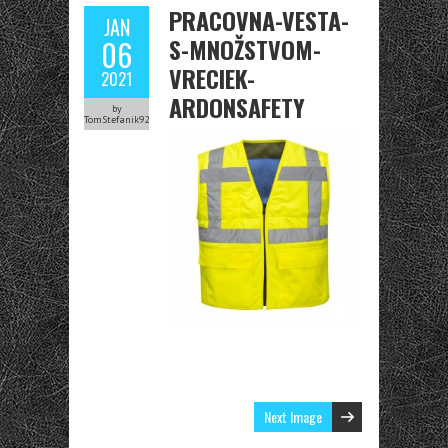
PRACOVNA-VESTA-
JAN
S-MNOŽSTVOM-
06
VRECIEK-
2021
ARDONSAFETY
by
TomStefanik92
Next Image