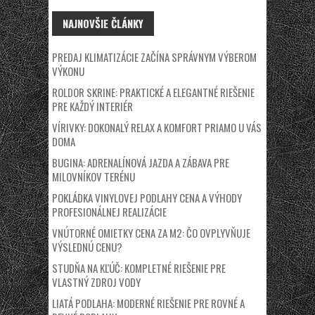
NAJNOVŠIE ČLÁNKY
PREDAJ KLIMATIZÁCIE ZAČÍNA SPRÁVNYM VÝBEROM
VÝKONU
ROLDOR SKRINE: PRAKTICKÉ A ELEGANTNÉ RIEŠENIE
PRE KAŽDÝ INTERIÉR
VÍRIVKY: DOKONALÝ RELAX A KOMFORT PRIAMO U VÁS
DOMA
BUGINA: ADRENALÍNOVÁ JAZDA A ZÁBAVA PRE
MILOVNÍKOV TERÉNU
POKLÁDKA VINYLOVEJ PODLAHY CENA A VÝHODY
PROFESIONÁLNEJ REALIZÁCIE
VNÚTORNÉ OMIETKY CENA ZA M2: ČO OVPLYVŇUJE
VÝSLEDNÚ CENU?
STUDŇA NA KĽÚČ: KOMPLETNÉ RIEŠENIE PRE
VLASTNÝ ZDROJ VODY
LIATÁ PODLAHA: MODERNÉ RIEŠENIE PRE ROVNÉ A