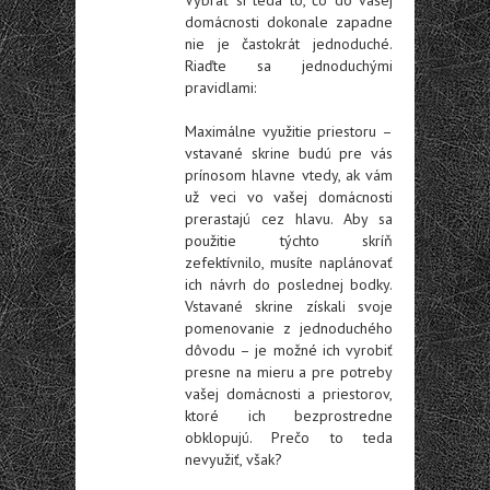
Vybrať si teda to, čo do vašej
domácnosti dokonale zapadne
nie je častokrát jednoduché.
Riaďte sa jednoduchými
pravidlami:
Maximálne využitie priestoru
–
vstavané skrine budú pre vás
prínosom hlavne vtedy, ak vám
už veci vo vašej domácnosti
prerastajú cez hlavu. Aby sa
použitie týchto skríň
zefektívnilo, musíte naplánovať
ich návrh do poslednej bodky.
Vstavané skrine získali svoje
pomenovanie z jednoduchého
dôvodu – je možné ich vyrobiť
presne na mieru a pre potreby
vašej domácnosti a priestorov,
ktoré ich bezprostredne
obklopujú. Prečo to teda
nevyužiť, však?