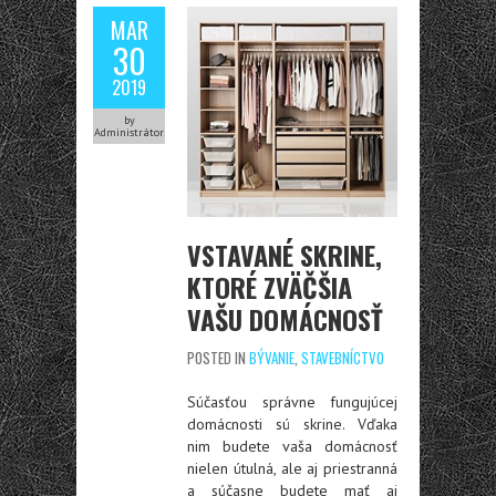
MAR
30
2019
by
Administrátor
VSTAVANÉ SKRINE,
KTORÉ ZVÄČŠIA
VAŠU DOMÁCNOSŤ
POSTED IN
BÝVANIE
,
STAVEBNÍCTVO
Súčasťou správne fungujúcej
domácnosti sú skrine. Vďaka
nim budete vaša domácnosť
nielen útulná, ale aj priestranná
a súčasne budete mať aj