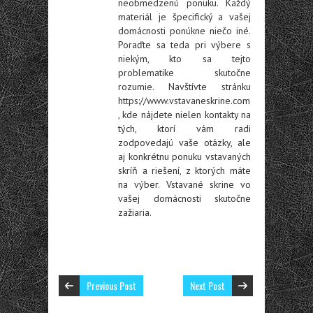
neobmedzenú ponuku. Každý
materiál je špecifický a vašej
domácnosti ponúkne niečo iné.
Poraďte sa teda pri výbere s
niekým, kto sa tejto
problematike skutočne
rozumie. Navštívte stránku
https://www.vstavaneskrine.com
, kde nájdete nielen kontakty na
tých, ktorí vám radi
zodpovedajú vaše otázky, ale
aj konkrétnu ponuku vstavaných
skríň a riešení, z ktorých máte
na výber. Vstavané skrine vo
vašej domácnosti skutočne
zažiaria.
Previous Post
Next Post