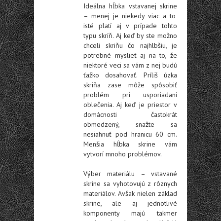
Ideálna hĺbka vstavanej skrine
– menej je niekedy viac a to
isté platí aj v prípade tohto
typu skríň. Aj keď by ste možno
chceli skriňu čo najhlbšiu, je
potrebné myslieť aj na to, že
niektoré veci sa vám z nej budú
ťažko dosahovať. Príliš úzka
skriňa zase môže spôsobiť
problém pri usporiadaní
oblečenia. Aj keď je priestor v
domácnosti častokrát
obmedzený, snažte sa
nesiahnuť pod hranicu 60 cm.
Menšia hĺbka skrine vám
vytvorí mnoho problémov.
Výber materiálu
– vstavané
skrine sa vyhotovujú z rôznych
materiálov. Avšak nielen základ
skrine, ale aj jednotlivé
komponenty majú takmer