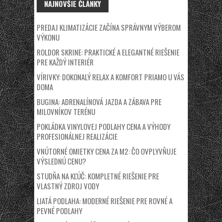
NAJNOVŠIE ČLÁNKY
PREDAJ KLIMATIZÁCIE ZAČÍNA SPRÁVNYM VÝBEROM
VÝKONU
ROLDOR SKRINE: PRAKTICKÉ A ELEGANTNÉ RIEŠENIE
PRE KAŽDÝ INTERIÉR
VÍRIVKY: DOKONALÝ RELAX A KOMFORT PRIAMO U VÁS
DOMA
BUGINA: ADRENALÍNOVÁ JAZDA A ZÁBAVA PRE
MILOVNÍKOV TERÉNU
POKLÁDKA VINYLOVEJ PODLAHY CENA A VÝHODY
PROFESIONÁLNEJ REALIZÁCIE
VNÚTORNÉ OMIETKY CENA ZA M2: ČO OVPLYVŇUJE
VÝSLEDNÚ CENU?
STUDŇA NA KĽÚČ: KOMPLETNÉ RIEŠENIE PRE
VLASTNÝ ZDROJ VODY
LIATÁ PODLAHA: MODERNÉ RIEŠENIE PRE ROVNÉ A
PEVNÉ PODLAHY