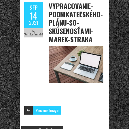
VYPRACOVANIE-
SEP
PODNIKATEĽSKÉHO-
14
PLÁNU-SO-
2021
SKÚSENOSŤAMI-
by
TomStefanik92
MAREK-STRAKA
Previous Image