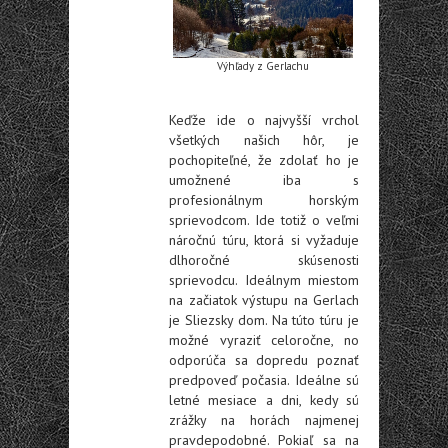
Výhľady z Gerlachu
Keďže ide o najvyšší vrchol
všetkých našich hôr, je
pochopiteľné, že zdolať ho je
umožnené iba s
profesionálnym horským
sprievodcom. Ide totiž o veľmi
náročnú túru, ktorá si vyžaduje
dlhoročné skúsenosti
sprievodcu. Ideálnym miestom
na začiatok výstupu na Gerlach
je Sliezsky dom. Na túto túru je
možné vyraziť celoročne, no
odporúča sa dopredu poznať
predpoveď počasia. Ideálne sú
letné mesiace a dni, kedy sú
zrážky na horách najmenej
pravdepodobné. Pokiaľ sa na