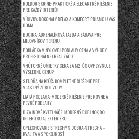
ROLDOR SKRINE: PRAKTICKÉ A ELEGANTNÉ RIEŠENIE
PRE KAŽDÝ INTERIÉR
VÍRIVKY: DOKONALÝ RELAX A KOMFORT PRIAMO U VÁS
DOMA
BUGINA: ADRENALÍNOVÁ JAZDA A ZÁBAVA PRE
MILOVNÍKOV TERÉNU
POKLÁDKA VINYLOVEJ PODLAHY CENA A VÝHODY
PROFESIONÁLNEJ REALIZÁCIE
VNÚTORNÉ OMIETKY CENA ZA M2: ČO OVPLYVŇUJE
VÝSLEDNÚ CENU?
STUDŇA NA KĽÚČ: KOMPLETNÉ RIEŠENIE PRE
VLASTNÝ ZDROJ VODY
LIATÁ PODLAHA: MODERNÉ RIEŠENIE PRE ROVNÉ A
PEVNÉ PODLAHY
DIZAJNOVÉ KVETINÁČE: MODERNÝ DOPLNOK DO
INTERIÉRU AJ EXTERIÉRU
OPLECHOVANIE STRECHY S DOBRA-STRECHA –
KVALITA A SPOKOJNOSŤ