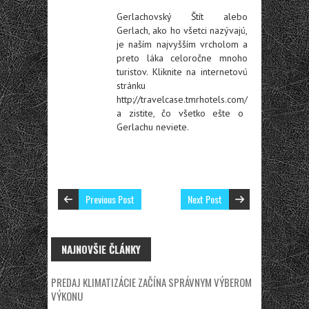
Gerlachovský Štít alebo
Gerlach, ako ho všetci nazývajú,
je naším najvyšším vrcholom a
preto láka celoročne mnoho
turistov. Kliknite na internetovú
stránku
http://travelcase.tmrhotels.com/
a zistite, čo všetko ešte o
Gerlachu neviete.
Previous Post
Next Post
NAJNOVŠIE ČLÁNKY
PREDAJ KLIMATIZÁCIE ZAČÍNA SPRÁVNYM VÝBEROM
VÝKONU