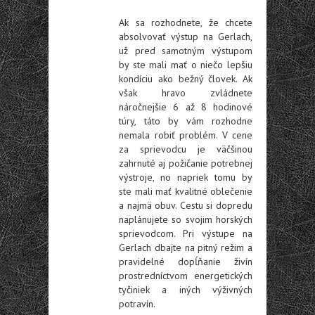
Ak sa rozhodnete, že chcete
absolvovať výstup na Gerlach,
už pred samotným výstupom
by ste mali mať o niečo lepšiu
kondíciu ako bežný človek. Ak
však hravo zvládnete
náročnejšie 6 až 8 hodinové
túry, táto by vám rozhodne
nemala robiť problém. V cene
za sprievodcu je väčšinou
zahrnuté aj požičanie potrebnej
výstroje, no napriek tomu by
ste mali mať kvalitné oblečenie
a najmä obuv. Cestu si dopredu
naplánujete so svojim horských
sprievodcom. Pri výstupe na
Gerlach dbajte na pitný režim a
pravidelné dopĺňanie živín
prostredníctvom energetických
tyčiniek a iných výživných
potravín.