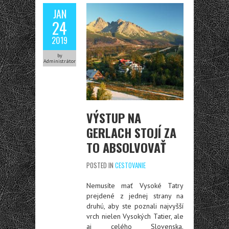
JAN
24
2019
by
Administrátor
VÝSTUP NA
GERLACH STOJÍ ZA
TO ABSOLVOVAŤ
POSTED IN
CESTOVANIE
Nemusíte mať Vysoké Tatry
prejdené z jednej strany na
druhú, aby ste poznali najvyšší
vrch nielen Vysokých Tatier, ale
aj celého Slovenska.