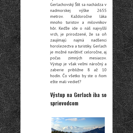
Gerlachovský Štít sa nachádza v
nadmorskej výške 2655
metrov. Každoročne láka
mnoho turistov a milovníkov
hôr. Keďže ide o náš najvyšší
vrch, je prirodzené, že sa oň
zaujímajú najmä nadšenci
horolezectva a turistiky. Gerlach
je možné navštíviť celoročne, aj
počas zimných mesiacov.
Výstup je však veľmi náročný a
zaberie približne 8 až 10
hodín. Čo všetko by ste o ňom
ešte mali vedieť?
Výstup na Gerlach iba so
sprievodcom